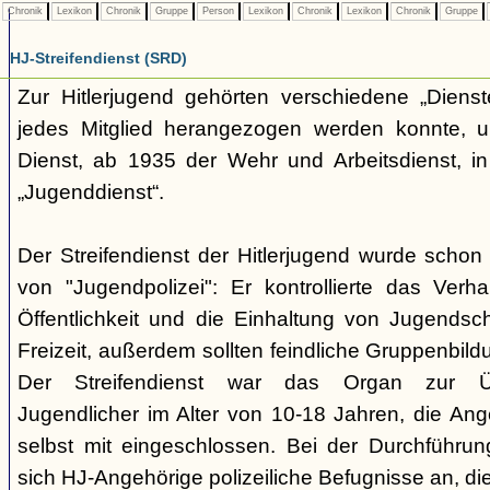
Chronik
Lexikon
Chronik
Gruppe
Person
Lexikon
Chronik
Lexikon
Chronik
Gruppe
HJ-Streifendienst (SRD)
Zur Hitlerjugend gehörten verschiedene „Dienst
jedes Mitglied herangezogen werden konnte, u
Dienst, ab 1935 der Wehr und Arbeitsdienst, in
„Jugenddienst“.
Der Streifendienst der Hitlerjugend wurde schon 
von "Jugendpolizei": Er kontrollierte das Verha
Öffentlichkeit und die Einhaltung von Jugends
Freizeit, außerdem sollten feindliche Gruppenbil
Der Streifendienst war das Organ zur Üb
Jugendlicher im Alter von 10-18 Jahren, die Ang
selbst mit eingeschlossen. Bei der Durchführu
sich HJ-Angehörige polizeiliche Befugnisse an, di