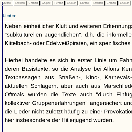
Chronik
Lexikon
Chronik
Gruppe
Person
Lexikon
Chronik
Lexikon
Chronik
Lexikon
Lieder
Neben einheitlicher Kluft und weiteren Erkennung
"subkulturellen Jugendlichen", d.h. die informe
Kittelbach- oder Edelweißpiraten, ein spezifisches 
Hierbei handelte es sich in erster Linie um Fahr
deren Basistexte, so die Analyse bei Alfons K
Textpassagen aus Straßen-, Kino-, Karnevals
aktuellen Schlagern, aber auch aus Marschlie
Oftmals wurden die Texte auch "durch Einfü
kollektiver Gruppenerfahrungen" angereichert und 
die Lieder nicht zuletzt häufig zu einer Provokat
hier insbesondere der Hitlerjugend wurden.