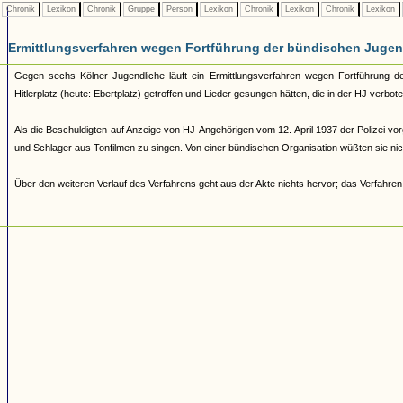
Chronik
Lexikon
Chronik
Gruppe
Person
Lexikon
Chronik
Lexikon
Chronik
Lexikon
Ermittlungsverfahren wegen Fortführung der bündischen Juge
Gegen sechs Kölner Jugendliche läuft ein Ermittlungsverfahren wegen Fortführung d
Hitlerplatz (heute: Ebertplatz) getroffen und Lieder gesungen hätten, die in der HJ ve
Als die Beschuldigten auf Anzeige von HJ-Angehörigen vom 12. April 1937 der Polizei vorge
und Schlager aus Tonfilmen zu singen. Von einer bündischen Organisation wüßten sie nich
Über den weiteren Verlauf des Verfahrens geht aus der Akte nichts hervor; das Verfahren 