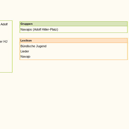
Gruppen
Adolf
Navajos (Adolf Hitler-Platz)
Lexikon
der HJ
Bündische Jugend
Lieder
Navajo