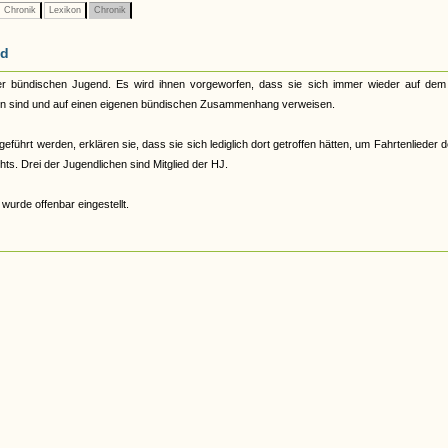
Chronik
Lexikon
Chronik
nd
er bündischen Jugend. Es wird ihnen vorgeworfen, dass sie sich immer wieder auf dem 
rboten sind und auf einen eigenen bündischen Zusammenhang verweisen.
führt werden, erklären sie, dass sie sich lediglich dort getroffen hätten, um Fahrtenlieder 
ts. Drei der Jugendlichen sind Mitglied der HJ.
wurde offenbar eingestellt.