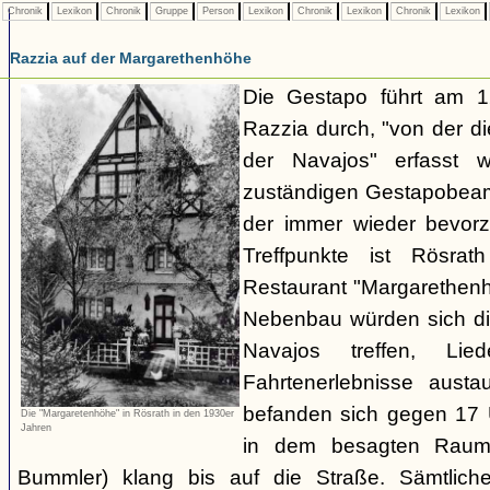
Chronik
Lexikon
Chronik
Gruppe
Person
Lexikon
Chronik
Lexikon
Chronik
Lexikon
Razzia auf der Margarethenhöhe
Die Gestapo führt am 
Razzia durch, "von der d
der Navajos" erfasst 
zuständigen Gestapobeamt
der immer wieder bevor
Treffpunkte ist Rösra
Restaurant "Margarethenh
Nebenbau würden sich di
Navajos treffen, Li
Fahrtenerlebnisse austa
befanden sich gegen 17 
Die "Margaretenhöhe" in Rösrath in den 1930er
Jahren
in dem besagten Raum.
Bummler) klang bis auf die Straße. Sämtlich