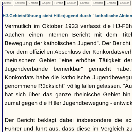
Chronik
Lexikon
Chronik
Gruppe
Person
Lexikon
Chronik
Lexikon
Chronik
Lexikon
HJ-Gebietsführung sieht Hitlerjugend durch "katholische Aktio
Vermutlich im Oktober 1933 verfasst die HJ-Fü
Aachen einen internen Bericht mit dem Titel "
Bewegung der katholischen Jugend". Der Bericht b
"vor dem offiziellen Abschluss der Konkordatsve
rheinischem Gebiet "eine erhöhte Tätigkeit de
Jugendverbände bemerkbar" gemacht habe
Konkordats habe die katholische Jugendbewegu
genommene Rücksicht" völlig fallen gelassen. "A
hat sich über das ganze rheinische Gebiet hin e
zumal gegen die Hitler Jugendbewegung - entwicke
Der Bericht beklagt dabei insbesondere die sc
Führer und führt aus, dass diese im Vergleich zu