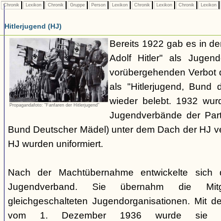
Chronik
Lexikon
Chronik
Gruppe
Person
Lexikon
Chronik
Lexikon
Chronik
Lexikon
Hitlerjugend (HJ)
Bereits 1922 gab es in 
Adolf Hitler" als Jugen
vorübergehenden Verbot d
als "Hitlerjugend, Bund 
wieder belebt. 1932 wurd
Propagandafoto: "Fanfaren der Hitlerjugend"
Jugendverbände der Part
Bund Deutscher Mädel) unter dem Dach der HJ vere
HJ wurden uniformiert.
Nach der Machtübernahme entwickelte sich 
Jugendverband. Sie übernahm die Mitgl
gleichgeschalteten Jugendorganisationen. Mit 
vom 1. Dezember 1936 wurde sie zu