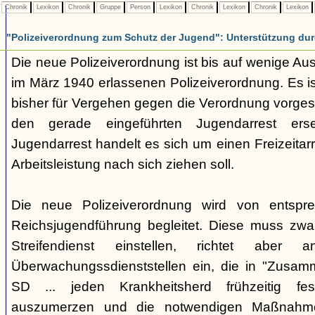
Chronik
Lexikon
Chronik
Gruppe
Person
Lexikon
Chronik
Lexikon
Chronik
Lexikon
"Polizeiverordnung zum Schutz der Jugend": Unterstützung dur
Die neue Polizeiverordnung ist bis auf wenige Au
im März 1940 erlassenen Polizeiverordnung. Es ist
bisher für Vergehen gegen die Verordnung vorges
den gerade eingeführten Jugendarrest er
Jugendarrest handelt es sich um einen Freizeitarr
Arbeitsleistung nach sich ziehen soll.
Die neue Polizeiverordnung wird von entspre
Reichsjugendführung begleitet. Diese muss zw
Streifendienst einstellen, richtet aber
Überwachungssdienststellen ein, die in "Zusamm
SD ... jeden Krankheitsherd frühzeitig festz
auszumerzen und die notwendigen Maßnahmen