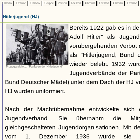
Chronik
Lexikon
Chronik
Gruppe
Person
Lexikon
Chronik
Lexikon
Chronik
Lexikon
Hitlerjugend (HJ)
Bereits 1922 gab es in 
Adolf Hitler" als Jugen
vorübergehenden Verbot d
als "Hitlerjugend, Bund 
wieder belebt. 1932 wurd
Propagandafoto: "Fanfaren der Hitlerjugend"
Jugendverbände der Part
Bund Deutscher Mädel) unter dem Dach der HJ vere
HJ wurden uniformiert.
Nach der Machtübernahme entwickelte sich 
Jugendverband. Sie übernahm die Mitgl
gleichgeschalteten Jugendorganisationen. Mit 
vom 1. Dezember 1936 wurde sie zu