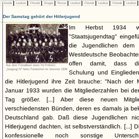
Chronik
Lexikon
Chronik
Gruppe
Person
Lexikon
Chronik
Lexikon
Chronik
Lexikon
Der Samstag gehört der Hitlerjugend
Im Herbst 1934 wi
"Staatsjugendtag" eingef
die Jugendlichen dem 
Westdeutsche Beobachter 
offen damit, dass die 
Aus dem Fotoalbum eines HJ-Führers:
„Jungzug IV“ beim Fototermin im Sommer 1936
Schulung und Einglieder
die Hitlerjugend ihre Zeit brauche: "Nach de
Januar 1933 wurden die Mitgliederzahlen bei der
Tag größer. [...] Aber diese neuen Mitg
verschiedensten Bünden, deren es damals ja beka
Deutschland gab. Daß diese Jugendlichen nic
Hitlerjugend dachten, ist selbstverständlich. [...] 
konfessionelle noch sonstige Unters