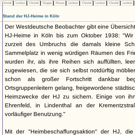
Chronik
Lexikon
Chronik
Gruppe
Person
Lexikon
Chronik
Lexikon
Chronik
Lexikon
Stand der HJ-Heime in Köln
Der Westdeutsche Beobachter gibt eine Übersicht
HJ-Heime in Köln bis zum Oktober 1938: "Wir
zurzeit des Umbruchs die damals kleine Sch
Sammelplatz in wenig würdigen Räumen des Frie
wurden ihr, als ihre Reihen sich auffüllten, 
zugewiesen, die sie sich selbst notdürftig möbl
schon als großer Fortschritt dankbar be
Ortsgruppenleitern gelang, freigewordene städti
Heimzwecke der HJ zu sichern. Einige von ihn
Ehrenfeld, in Lindenthal an der Krementzstr
vorläufiger Benutzung."
Mit der "Heimbeschaffungsaktion" der HJ, d