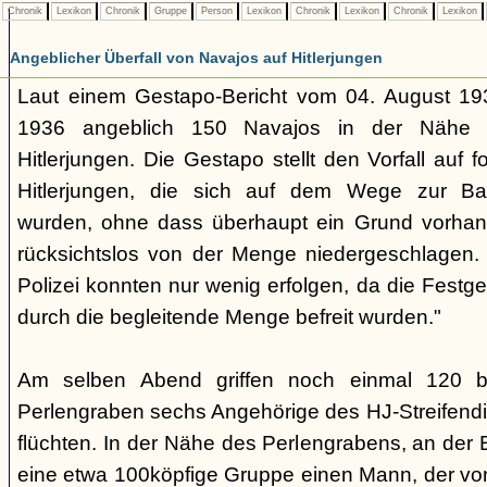
Chronik
Lexikon
Chronik
Gruppe
Person
Lexikon
Chronik
Lexikon
Chronik
Lexikon
Angeblicher Überfall von Navajos auf Hitlerjungen
Laut einem Gestapo-Bericht vom 04. August 193
1936 angeblich 150 Navajos in der Nähe d
Hitlerjungen. Die Gestapo stellt den Vorfall auf 
Hitlerjungen, die sich auf dem Wege zur Ban
wurden, ohne dass überhaupt ein Grund vorhan
rücksichtslos von der Menge niedergeschlagen. 
Polizei konnten nur wenig erfolgen, da die Fes
durch die begleitende Menge befreit wurden."
Am selben Abend griffen noch einmal 120 b
Perlengraben sechs Angehörige des HJ-Streifendi
flüchten. In der Nähe des Perlengrabens, an der E
eine etwa 100köpfige Gruppe einen Mann, der von