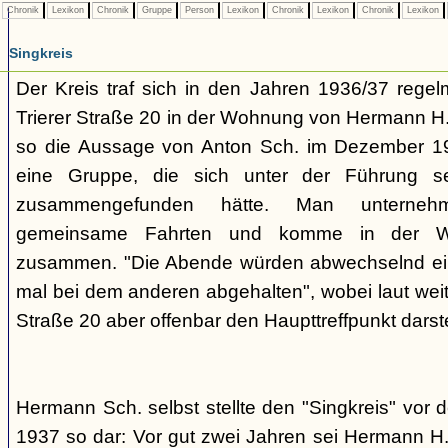
Chronik
Lexikon
Chronik
Gruppe
Person
Lexikon
Chronik
Lexikon
Chronik
Lexikon
Singkreis
Der Kreis traf sich in den Jahren 1936/37 rege
Trierer Straße 20 in der Wohnung von Hermann H. 
so die Aussage von Anton Sch. im Dezember 1
eine Gruppe, die sich unter der Führung s
zusammengefunden hätte. Man unterne
gemeinsame Fahrten und komme in der W
zusammen. "Die Abende würden abwechselnd einm
mal bei dem anderen abgehalten", wobei laut weit
Straße 20 aber offenbar den Haupttreffpunkt darste
Hermann Sch. selbst stellte den "Singkreis" vor
1937 so dar: Vor gut zwei Jahren sei Hermann H.