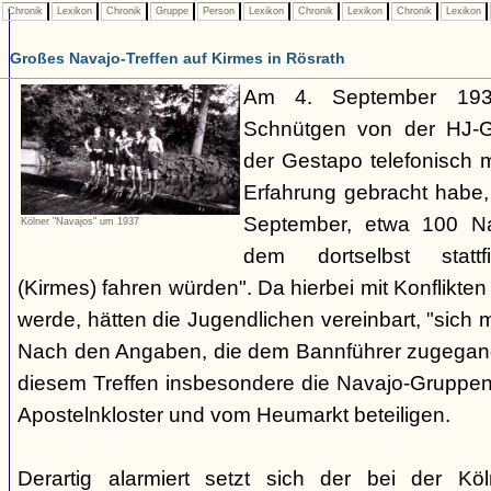
Chronik
Lexikon
Chronik
Gruppe
Person
Lexikon
Chronik
Lexikon
Chronik
Lexikon
Großes Navajo-Treffen auf Kirmes in Rösrath
Am 4. September 1937
Schnütgen von der HJ-Ge
der Gestapo telefonisch m
Erfahrung gebracht habe
September, etwa 100 N
Kölner "Navajos" um 1937
dem dortselbst stattf
(Kirmes) fahren würden". Da hierbei mit Konflikten
werde, hätten die Jugendlichen vereinbart, "sich 
Nach den Angaben, die dem Bannführer zugegang
diesem Treffen insbesondere die Navajo-Gruppen
Apostelnkloster und vom Heumarkt beteiligen.
Derartig alarmiert setzt sich der bei der K