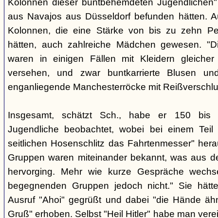
Kolonnen dieser buntbehemdeten Jugendlichen" 
aus Navajos aus Düsseldorf befunden hätten. A
Kolonnen, die eine Stärke von bis zu zehn Per
hätten, auch zahlreiche Mädchen gewesen. "Di
waren in einigen Fällen mit Kleidern gleicher
versehen, und zwar buntkarrierte Blusen un
enganliegende Manchesterröcke mit Reißverschlus
Insgesamt, schätzt Sch., habe er 150 bis 2
Jugendliche beobachtet, wobei bei einem Tei
seitlichen Hosenschlitz das Fahrtenmesser" hera
Gruppen waren miteinander bekannt, was aus de
hervorging. Mehr wie kurze Gespräche wechse
begegnenden Gruppen jedoch nicht." Sie hätt
Ausruf "Ahoi" gegrüßt und dabei "die Hände äh
Gruß" erhoben. Selbst "Heil Hitler" habe man ver