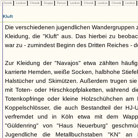
Chronik
Lexikon
Chronik
Gruppe
Person
Lexikon
Chronik
Lexikon
Chronik
Lexikon
Kluft
Die verschiedenen jugendlichen Wandergruppen ze
Kleidung, die "Kluft" aus. Das hierbei zu beo
war zu - zumindest Beginn des Dritten Reiches - du
Zur Kleidung der "Navajos" etwa zählten häufi
karrierte Hemden, weiße Socken, halbhohe Stiefel
Halstücher und Skimützen. Außerdem trugen sie 
mit Toten- oder Hirschkopfplaketten, während die
Totenkopfringe oder kleine Holzschühchen am 
Koppelschlösser, die auch Bestandteil der HJ-
verfremdet und in Köln etwa mit dem Wappe
"Güldenring" von "Haus Neuerburg" geschmück
Jugendliche die Metallbuchstaben "KN" an 