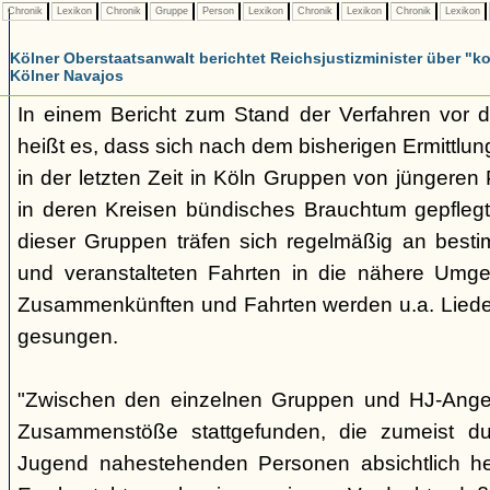
Chronik
Lexikon
Chronik
Gruppe
Person
Lexikon
Chronik
Lexikon
Chronik
Lexikon
Kölner Oberstaatsanwalt berichtet Reichsjustizminister über 
Kölner Navajos
In einem Bericht zum Stand der Verfahren vor 
heißt es, dass sich nach dem bisherigen Ermittlu
in der letzten Zeit in Köln Gruppen von jüngeren 
in deren Kreisen bündisches Brauchtum gepfleg
dieser Gruppen träfen sich regelmäßig an best
und veranstalteten Fahrten in die nähere Umg
Zusammenkünften und Fahrten werden u.a. Liede
gesungen.
"Zwischen den einzelnen Gruppen und HJ-Ange
Zusammenstöße stattgefunden, die zumeist du
Jugend nahestehenden Personen absichtlich her