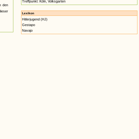
Treffpunkt: Köln, Volksgarten
n den
ieser
Lexikon
Hitlerjugend (HJ)
Gestapo
Navajo