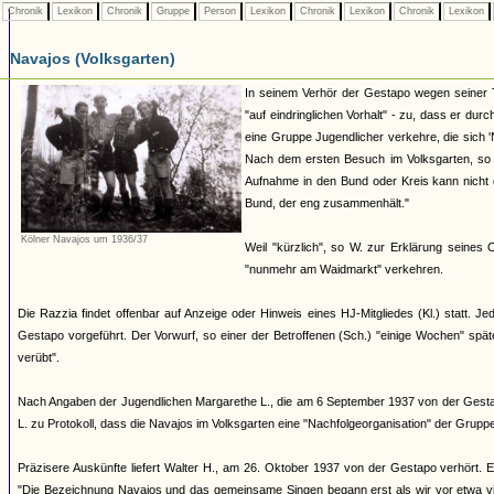
Chronik
Lexikon
Chronik
Gruppe
Person
Lexikon
Chronik
Lexikon
Chronik
Lexikon
Navajos (Volksgarten)
In seinem Verhör der Gestapo wegen seiner 
"auf eindringlichen Vorhalt" - zu, dass er dur
eine Gruppe Jugendlicher verkehre, die sich
Nach dem ersten Besuch im Volksgarten, so W
Aufnahme in den Bund oder Kreis kann nicht d
Bund, der eng zusammenhält."
Kölner Navajos um 1936/37
Weil "kürzlich", so W. zur Erklärung seines
"nunmehr am Waidmarkt" verkehren.
Die Razzia findet offenbar auf Anzeige oder Hinweis eines HJ-Mitgliedes (Kl.) statt.
Gestapo vorgeführt. Der Vorwurf, so einer der Betroffenen (Sch.) "einige Wochen" spä
verübt".
Nach Angaben der Jugendlichen Margarethe L., die am 6 September 1937 von der Gestapo 
L. zu Protokoll, dass die Navajos im Volksgarten eine "Nachfolgeorganisation" der Grup
Präzisere Auskünfte liefert Walter H., am 26. Oktober 1937 von der Gestapo verhört. E
"Die Bezeichnung Navajos und das gemeinsame Singen begann erst als wir vor etwa vie