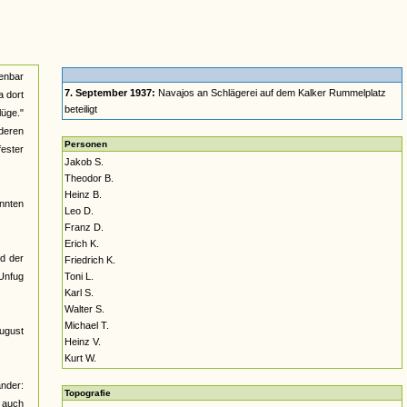
enbar
7. September 1937:
Navajos an Schlägerei auf dem Kalker Rummelplatz
a dort
beteiligt
lüge."
nderen
Personen
fester
Jakob S.
Theodor B.
Heinz B.
nnten
Leo D.
Franz D.
Erich K.
nd der
Friedrich K.
 Unfug
Toni L.
Karl S.
Walter S.
Michael T.
August
Heinz V.
Kurt W.
ander:
Topografie
h auch