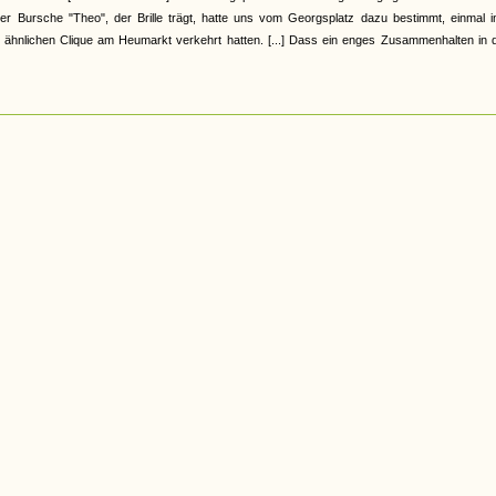
r Bursche "Theo", der Brille trägt, hatte uns vom Georgsplatz dazu bestimmt, einmal i
 ähnlichen Clique am Heumarkt verkehrt hatten. [...] Dass ein enges Zusammenhalten in d