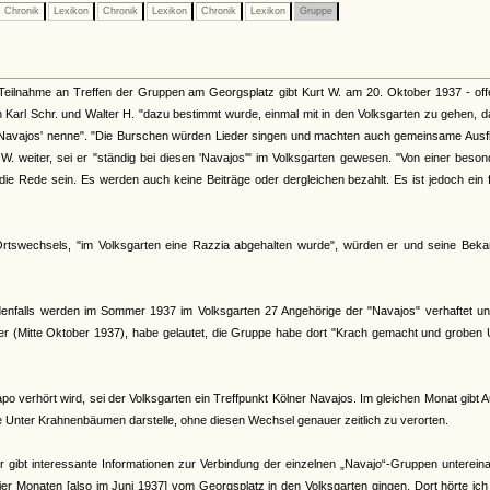
Chronik
Lexikon
Chronik
Lexikon
Chronik
Lexikon
Gruppe
Teilnahme an Treffen der Gruppen am Georgsplatz gibt Kurt W. am 20. Oktober 1937 - off
ch Karl Schr. und Walter H. "dazu bestimmt wurde, einmal mit in den Volksgarten zu gehen, d
 'Navajos' nenne". "Die Burschen würden Lieder singen und machten auch gemeinsame Ausf
. weiter, sei er "ständig bei diesen 'Navajos'" im Volksgarten gewesen. "Von einer beso
ie Rede sein. Es werden auch keine Beiträge oder dergleichen bezahlt. Es ist jedoch ein 
 Ortswechsels, "im Volksgarten eine Razzia abgehalten wurde", würden er und seine Beka
 Jedenfalls werden im Sommer 1937 im Volksgarten 27 Angehörige der "Navajos" verhaftet u
ter (Mitte Oktober 1937), habe gelautet, die Gruppe habe dort "Krach gemacht und groben
verhört wird, sei der Volksgarten ein Treffpunkt Kölner Navajos. Im gleichen Monat gibt 
pe Unter Krahnenbäumen darstelle, ohne diesen Wechsel genauer zeitlich zu verorten.
r gibt interessante Informationen zur Verbindung der einzelnen „Navajo“-Gruppen unterein
r Monaten [also im Juni 1937] vom Georgsplatz in den Volksgarten gingen. Dort hörte ic