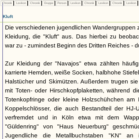
Chronik
Lexikon
Chronik
Gruppe
Person
Lexikon
Chronik
Lexikon
Chronik
Lexikon
Kluft
Die verschiedenen jugendlichen Wandergruppen ze
Kleidung, die "Kluft" aus. Das hierbei zu beo
war zu - zumindest Beginn des Dritten Reiches - du
Zur Kleidung der "Navajos" etwa zählten häufi
karrierte Hemden, weiße Socken, halbhohe Stiefel
Halstücher und Skimützen. Außerdem trugen sie 
mit Toten- oder Hirschkopfplaketten, während die
Totenkopfringe oder kleine Holzschühchen am 
Koppelschlösser, die auch Bestandteil der HJ-
verfremdet und in Köln etwa mit dem Wappe
"Güldenring" von "Haus Neuerburg" geschmück
Jugendliche die Metallbuchstaben "KN" an 