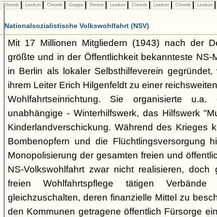
Chronik
Lexikon
Chronik
Gruppe
Person
Lexikon
Chronik
Lexikon
Chronik
Lexikon
Nationalsozialistische Volkswohlfahrt (NSV)
Mit 17 Millionen Mitgliedern (1943) nach der De
größte und in der Öffentlichkeit bekannteste NS
in Berlin als lokaler Selbsthilfeverein gegründet
ihrem Leiter Erich Hilgenfeldt zu einer reichsweit
Wohlfahrtseinrichtung. Sie organisierte u.a
unabhängige - Winterhilfswerk, das Hilfswerk "M
Kinderlandverschickung. Während des Krieges 
Bombenopfern und die Flüchtlingsversorgung hi
Monopolisierung der gesamten freien und öffentli
NS-Volkswohlfahrt zwar nicht realisieren, doch 
freien Wohlfahrtspflege tätigen Verbände
gleichzuschalten, deren finanzielle Mittel zu bes
den Kommunen getragene öffentlich Fürsorge ei