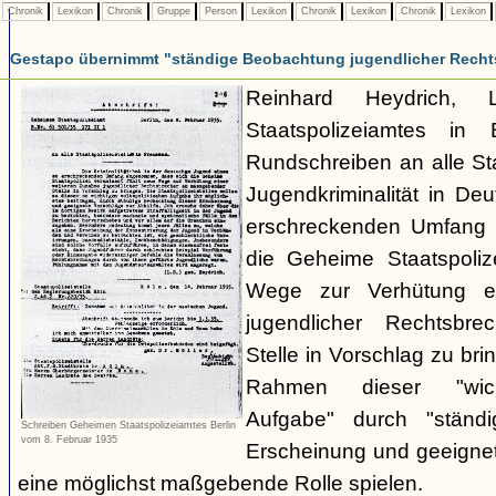
Chronik
Lexikon
Chronik
Gruppe
Person
Lexikon
Chronik
Lexikon
Chronik
Lexikon
Gestapo übernimmt "ständige Beobachtung jugendlicher Recht
Reinhard Heydrich, 
Staatspolizeiamtes in 
Rundschreiben an alle Staa
Jugendkriminalität in De
erschreckenden Umfang
die Geheime Staatspolize
Wege zur Verhütung e
jugendlicher Rechtsbr
Stelle in Vorschlag zu bri
Rahmen dieser "wicht
Aufgabe" durch "ständ
Schreiben Geheimen Staatspolizeiamtes Berlin
vom 8. Februar 1935
Erscheinung und geeignet
eine möglichst maßgebende Rolle spielen.