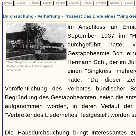
Chronik
Lexikon
Chronik
Gruppe
Person
Lexikon
Chronik
Lexikon
Chronik
Lexikon
Durchsuchung - Verhaftung - Prozess: Das Ende eines "Singkre
Im Anschluss an Ermit
September 1937 im "H
durchgeführt hatte, 
Gestapobeamte Sch. ein
Hermann Sch., der im Jul
"Haus Steeg" in Rösrath: Hier wurde die
Gestapo erstmals auf den "Singkreis"
einen "Singkreis" mehrer
aufmerksam.
hatte. "Da dieser Zei
Veröffentlichung des Verbotes bündischer Be
Begründung des Gestapobeamten, seien die ents
aufgenommen worden, in deren Verlauf der V
"Verbreiter des Liederheftes" festgestellt worden se
Die Hausdurchsuchung bringt Interessantes z