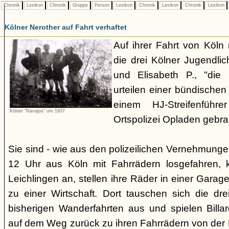
Chronik
Lexikon
Chronik
Gruppe
Person
Lexikon
Chronik
Lexikon
Chronik
Lexikon
Kölner Nerother auf Fahrt verhaftet
Auf ihrer Fahrt von Köln
die drei Kölner Jugendli
und Elisabeth P., "die
urteilen einer bündische
einem HJ-Streifenführ
Kölner "Navajos" um 1937
Ortspolizei Opladen gebra
Sie sind - wie aus den polizeilichen Vernehmunge
12 Uhr aus Köln mit Fahrrädern losgefahren,
Leichlingen an, stellen ihre Räder in einer Gara
zu einer Wirtschaft. Dort tauschen sich die dre
bisherigen Wanderfahrten aus und spielen Billar
auf dem Weg zurück zu ihren Fahrrädern von der H