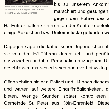
bis zu unserem Ankomm
Neudeutschland-Fähnlein des Gymnasiums
Gyrhoffstraße Anfang der 1930er Jahre
marschiert und gesungen."
(stehend 2. v.r.: Klaus Courage)
gegen den Führer des Zu
HJ-Führer hätten sich nicht an der Kontrolle beteili
einige Abzeichen bzw. Uniformstücke gefunden w
Dagegen sagen die katholischen Jugendlichen ü
sie von den HJ-Führern durchsucht und genöt
auszuziehen und ihre Personalien anzugeben. Un
geschlossen marschiert seien noch verbotswidrig K
Offensichtlich bleiben Polizei und HJ nach diesem
und warten auf weitere Eingriffmöglichkeiten, 
bieten. Wenige Stunden später kontrollieren
Gemeinde St. Peter aus Köln-Ehrenfeld. Diese