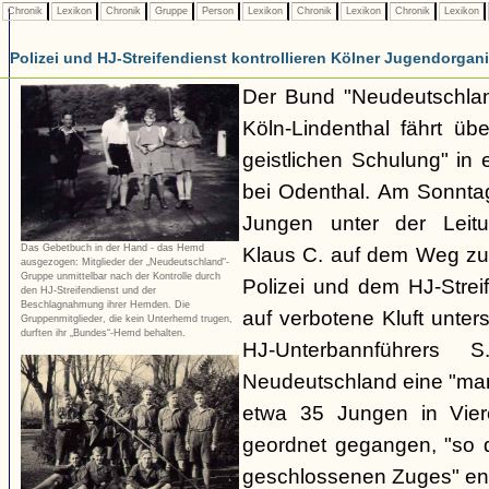
Chronik
Lexikon
Chronik
Gruppe
Person
Lexikon
Chronik
Lexikon
Chronik
Lexikon
Polizei und HJ-Streifendienst kontrollieren Kölner Jugendorgan
Der Bund "Neudeutschla
Köln-Lindenthal fährt ü
geistlichen Schulung" in
bei Odenthal. Am Sonnt
Jungen unter der Leitu
Das Gebetbuch in der Hand - das Hemd
Klaus C. auf dem Weg zur
ausgezogen: Mitglieder der „Neudeutschland“-
Gruppe unmittelbar nach der Kontrolle durch
Polizei und dem HJ-Strei
den HJ-Streifendienst und der
Beschlagnahmung ihrer Hemden. Die
auf verbotene Kluft unte
Gruppenmitglieder, die kein Unterhemd trugen,
durften ihr „Bundes“-Hemd behalten.
HJ-Unterbannführers
Neudeutschland eine "ma
etwa 35 Jungen in Viere
geordnet gegangen, "so 
geschlossenen Zuges" ents