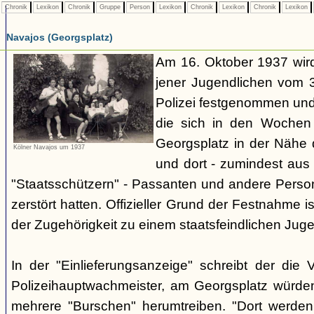
Chronik
Lexikon
Chronik
Gruppe
Person
Lexikon
Chronik
Lexikon
Chronik
Lexikon
Navajos (Georgsplatz)
Am 16. Oktober 1937 wird
jener Jugendlichen vom 3.
Polizei festgenommen un
die sich in den Woche
Georgsplatz in der Nähe 
Kölner Navajos um 1937
und dort - zumindest aus 
"Staatsschützern" - Passanten und andere Person
zerstört hatten. Offizieller Grund der Festnahme is
der Zugehörigkeit zu einem staatsfeindlichen Jug
In der "Einlieferungsanzeige" schreibt der die 
Polizeihauptwachmeister, am Georgsplatz würde
mehrere "Burschen" herumtreiben. "Dort werde