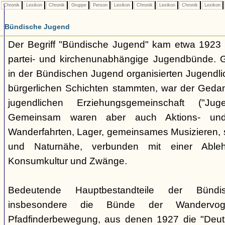
Chronik
Lexikon
Chronik
Gruppe
Person
Lexikon
Chronik
Lexikon
Chronik
Lexikon
Bündische Jugend
Der Begriff "Bündische Jugend" kam etwa 1923 a
partei- und kirchenunabhängige Jugendbünde.
in der Bündischen Jugend organisierten Jugendli
bürgerlichen Schichten stammten, war der Geda
jugendlichen Erziehungsgemeinschaft ("Jug
Gemeinsam waren aber auch Aktions- und
Wanderfahrten, Lager, gemeinsames Musizieren, s
und Naturnähe, verbunden mit einer Ableh
Konsumkultur und Zwänge.
Bedeutende Hauptbestandteile der Bünd
insbesondere die Bünde der Wandervo
Pfadfinderbewegung, aus denen 1927 die "Deuts