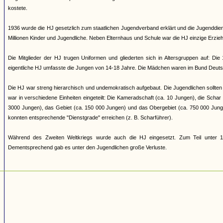
kostete.
1936 wurde die HJ gesetzlich zum staatlichen Jugendverband erklärt und die Jugenddienst
Millionen Kinder und Jugendliche. Neben Elternhaus und Schule war die HJ einzige Erziehun
Die Mitglieder der HJ trugen Uniformen und gliederten sich in Altersgruppen auf: Di
eigentliche HJ umfasste die Jungen von 14-18 Jahre. Die Mädchen waren im Bund Deuts
Die HJ war streng hierarchisch und undemokratisch aufgebaut. Die Jugendlichen sollten 
war in verschiedene Einheiten eingeteilt: Die Kameradschaft (ca. 10 Jungen), die Scha
3000 Jungen), das Gebiet (ca. 150 000 Jungen) und das Obergebiet (ca. 750 000 Jung
konnten entsprechende "Dienstgrade" erreichen (z. B. Scharführer).
Während des Zweiten Weltkriegs wurde auch die HJ eingesetzt. Zum Teil unter 17
Dementsprechend gab es unter den Jugendlichen große Verluste.