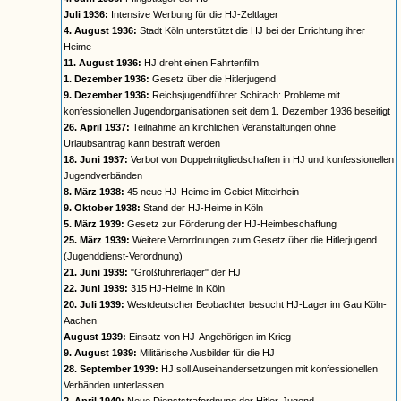
Juli 1936:
Intensive Werbung für die HJ-Zeltlager
4. August 1936:
Stadt Köln unterstützt die HJ bei der Errichtung ihrer
Heime
11. August 1936:
HJ dreht einen Fahrtenfilm
1. Dezember 1936:
Gesetz über die Hitlerjugend
9. Dezember 1936:
Reichsjugendführer Schirach: Probleme mit
konfessionellen Jugendorganisationen seit dem 1. Dezember 1936 beseitigt
26. April 1937:
Teilnahme an kirchlichen Veranstaltungen ohne
Urlaubsantrag kann bestraft werden
18. Juni 1937:
Verbot von Doppelmitgliedschaften in HJ und konfessionellen
Jugendverbänden
8. März 1938:
45 neue HJ-Heime im Gebiet Mittelrhein
9. Oktober 1938:
Stand der HJ-Heime in Köln
5. März 1939:
Gesetz zur Förderung der HJ-Heimbeschaffung
25. März 1939:
Weitere Verordnungen zum Gesetz über die Hitlerjugend
(Jugenddienst-Verordnung)
21. Juni 1939:
"Großführerlager" der HJ
22. Juni 1939:
315 HJ-Heime in Köln
20. Juli 1939:
Westdeutscher Beobachter besucht HJ-Lager im Gau Köln-
Aachen
August 1939:
Einsatz von HJ-Angehörigen im Krieg
9. August 1939:
Militärische Ausbilder für die HJ
28. September 1939:
HJ soll Auseinandersetzungen mit konfessionellen
Verbänden unterlassen