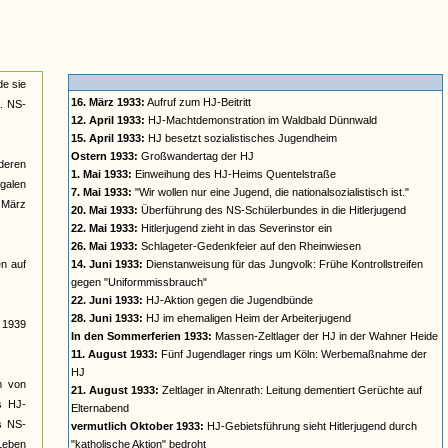
de sie
16. März 1933:
Aufruf zum HJ-Beitritt
a. NS-
12. April 1933:
HJ-Machtdemonstration im Waldbald Dünnwald
15. April 1933:
HJ besetzt sozialistisches Jugendheim
Ostern 1933:
Großwandertag der HJ
deren
1. Mai 1933:
Einweihung des HJ-Heims Quentelstraße
galen
7. Mai 1933:
"Wir wollen nur eine Jugend, die nationalsozialistisch ist."
t März
20. Mai 1933:
Überführung des NS-Schülerbundes in die Hitlerjugend
22. Mai 1933:
Hitlerjugend zieht in das Severinstor ein
26. Mai 1933:
Schlageter-Gedenkfeier auf den Rheinwiesen
n auf
14. Juni 1933:
Dienstanweisung für das Jungvolk: Frühe Kontrollstreifen
gegen "Uniformmissbrauch"
22. Juni 1933:
HJ-Aktion gegen die Jugendbünde
28. Juni 1933:
HJ im ehemaligen Heim der Arbeiterjugend
s 1939
In den Sommerferien 1933:
Massen-Zeltlager der HJ in der Wahner Heide
11. August 1933:
Fünf Jugendlager rings um Köln: Werbemaßnahme der
HJ
rm von
21. August 1933:
Zeltlager in Altenrath: Leitung dementiert Gerüchte auf
s HJ-
Elternabend
es NS-
vermutlich Oktober 1933:
HJ-Gebietsführung sieht Hitlerjugend durch
 Leben
"katholische Aktion" bedroht