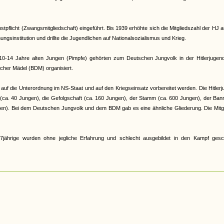
pflicht (Zwangsmitgliedschaft) eingeführt. Bis 1939 erhöhte sich die Mitgliedszahl der HJ a
gsinstitution und drillte die Jugendlichen auf Nationalsozialismus und Krieg.
e 10-14 Jahre alten Jungen (Pimpfe) gehörten zum Deutschen Jungvolk in der Hitlerjugen
cher Mädel (BDM) organisiert.
auf die Unterordnung im NS-Staat und auf den Kriegseinsatz vorbereitet werden. Die Hitler
r (ca. 40 Jungen), die Gefolgschaft (ca. 160 Jungen), der Stamm (ca. 600 Jungen), der Ban
en). Bei dem Deutschen Jungvolk und dem BDM gab es eine ähnliche Gliederung. Die Mitgl
jährige wurden ohne jegliche Erfahrung und schlecht ausgebildet in den Kampf gesch