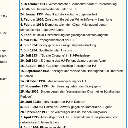
7. Dezember 1933:
Westdeutscher Beobachter fordert Unterordnung
christlicher Jugendverbände unter die HJ
24. Januar 1934:
Angriff auf die kirchliche Jugendarbeit
uf 8,7
3. Februar 1934:
Zwischenfälle bei der Winterhilfswerk-Sammlung
4. Februar 1934:
Demonstration der Kölner Hitlerjugend gegen
konfessionelle Jugendverbände
d. Die
7. Februar 1934:
Uniformierung der gleichgeschalteten Jugend
3. Mai 1934:
Propagandamonat der HJ
4. Juli 1934:
Hitlerjugend als einzige Jugendvertretung
jungen
7. Juli 1934:
Spottlieder statt Uniform
19. Juli 1934:
"Straffe Ordnung" im HJ-Ferienlager
n (ca.
30. Juli 1934:
Eröffnung des HJ-Ferienzeltlagers an der Agger
ieder
16. August 1934:
Gauleiter besichtigt Zeltlager der HJ
15. September 1934:
Zeltlager der rheinischen Hitlerjugend: Ein Überblick
in Zahlen
ickt.
14. Oktober 1934:
Massenkundgebung der HJ
17. November 1934:
Der Samstag gehört der Hitlerjugend
25. Mai 1935:
Singen gegen den "romantischen Kitsch einer bündischen
Periode"
30. Juni 1935:
Lehrzeltlager der HJ in Donrath
8. Juli 1935:
HJ-Heime als Bollwerk gegen die katholische Jugend
28. Dezember 1935:
72 Winterlager des deutschen Jungvolks
7. April 1935:
Arbeitslager der HJ zur Kontrolle und Disziplinierung von
(arbeitslosen) Jugendlichen
4. Juni 1936:
Pfingstlager der HJ