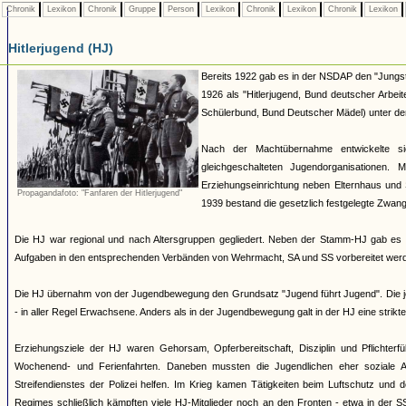
Chronik
Lexikon
Chronik
Gruppe
Person
Lexikon
Chronik
Lexikon
Chronik
Lexikon
Hitlerjugend (HJ)
Bereits 1922 gab es in der NSDAP den "Jungst
1926 als "Hitlerjugend, Bund deutscher Arbei
Schülerbund, Bund Deutscher Mädel) unter dem 
Nach der Machtübernahme entwickelte si
gleichgeschalteten Jugendorganisationen
Erziehungseinrichtung neben Elternhaus und 
Propagandafoto: "Fanfaren der Hitlerjugend"
1939 bestand die gesetzlich festgelegte Zwang
Die HJ war regional und nach Altersgruppen gegliedert. Neben der Stamm-HJ gab es S
Aufgaben in den entsprechenden Verbänden von Wehrmacht, SA und SS vorbereitet werde
Die HJ übernahm von der Jugendbewegung den Grundsatz "Jugend führt Jugend". Die jew
- in aller Regel Erwachsene. Anders als in der Jugendbewegung galt in der HJ eine strik
Erziehungsziele der HJ waren Gehorsam, Opferbereitschaft, Disziplin und Pflichterfü
Wochenend- und Ferienfahrten. Daneben mussten die Jugendlichen eher soziale A
Streifendienstes der Polizei helfen. Im Krieg kamen Tätigkeiten beim Luftschutz und
Regimes schließlich kämpften viele HJ-Mitglieder noch an den Fronten - etwa in der S