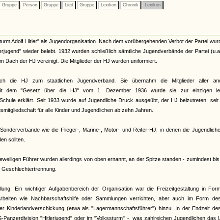
Gruppe
Person
Gruppe
Lied
Gruppe
Lexikon
Chronik
Lexikon
urm Adolf Hitler" als Jugendorganisation. Nach dem vorübergehenden Verbot der Partei wur
terjugend" wieder belebt. 1932 wurden schließlich sämtliche Jugendverbände der Partei (u.
Dach der HJ vereinigt. Die Mitglieder der HJ wurden uniformiert.
ch die HJ zum staatlichen Jugendverband. Sie übernahm die Mitglieder aller an
. Mit dem "Gesetz über die HJ" vom 1. Dezember 1936 wurde sie zur einzigen le
Schule erklärt. Seit 1933 wurde auf Jugendliche Druck ausgeübt, der HJ beizutreten; sei
smitgliedschaft für alle Kinder und Jugendlichen ab zehn Jahren.
onderverbände wie die Flieger-, Marine-, Motor- und Reiter-HJ, in denen die Jugendliche
n sollten.
eiligen Führer wurden allerdings von oben ernannt, an der Spitze standen - zumindest bi
te Geschlechtertrennung.
llung. Ein wichtiger Aufgabenbereich der Organisation war die Freizeitgestaltung in Fo
rbeiten wie Nachbarschaftshilfe oder Sammlungen verrichten, aber auch im Form de
 der Kinderlandverschickung (etwa als "Lagermannschaftsführer") hinzu. In der Endzeit d
S-Panzerdivision "Hitlerjugend" oder im "Volkssturm" -, was zahlreichen Jugendlichen das