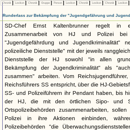
Chronik
Lexikon
Chronik
Gruppe
Person
Lexikon
Chronik
Lexikon
Chronik
Lexikon
Runderlass zur Bekämpfung der "Jugendgefährung und Jugendk
SD-Chef Ernst Kaltenbrunner regelt in 
Zusammenarbeit von HJ und Polizei bei
"Jugendgefährdung und Jugendkriminalität" n
polizeiliche Dienststelle" mit der jeweils ranggle
Dienststelle der HJ sowohl "in allen grun
Bekämpfung der Jugendkriminalität" als "au
zusammen" arbeiten. Vom Reichsjugendführe
Reichsführers SS entspricht, über die HJ-Gebietsf
SS- und Polizeiführern ihr Pendant haben, bis h
der HJ, die mit den örtlichen Sipo- und
Ortspolizeibehörden zusammenarbeiten, sollen 
Polizei in ihre Aktionen einbinden, wäh
Polizeibehörden "die Überwachungsdienststelle