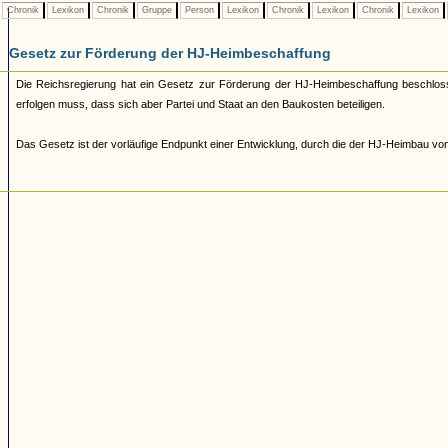
Chronik
Lexikon
Chronik
Gruppe
Person
Lexikon
Chronik
Lexikon
Chronik
Lexikon
Gesetz zur Förderung der HJ-Heimbeschaffung
Die Reichsregierung hat ein Gesetz zur Förderung der HJ-Heimbeschaffung beschloss
erfolgen muss, dass sich aber Partei und Staat an den Baukosten beteiligen.
Das Gesetz ist der vorläufige Endpunkt einer Entwicklung, durch die der HJ-Heimbau von staa