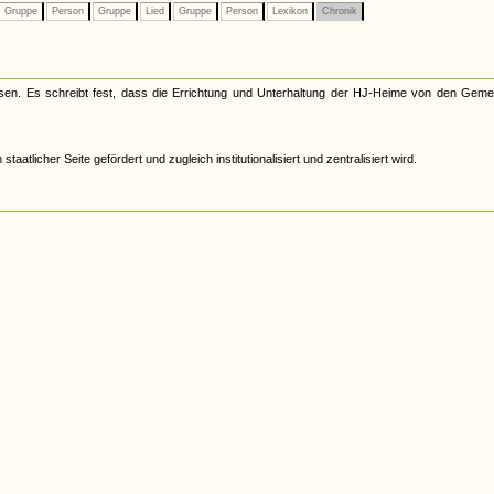
Gruppe
Person
Gruppe
Lied
Gruppe
Person
Lexikon
Chronik
en. Es schreibt fest, dass die Errichtung und Unterhaltung der HJ-Heime von den Geme
tlicher Seite gefördert und zugleich institutionalisiert und zentralisiert wird.