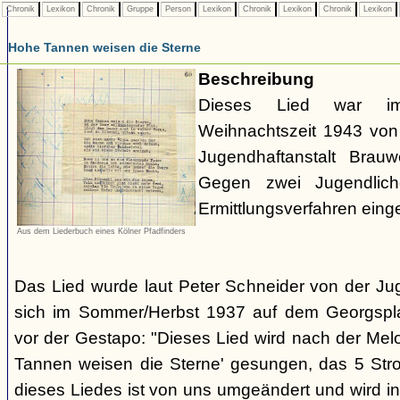
Chronik
Lexikon
Chronik
Gruppe
Person
Lexikon
Chronik
Lexikon
Chronik
Lexikon
Hohe Tannen weisen die Sterne
Beschreibung
Dieses Lied war 
Weihnachtszeit 1943 von 
Jugendhaftanstalt Brau
Gegen zwei Jugendlich
Ermittlungsverfahren eingel
Aus dem Liederbuch eines Kölner Pfadfinders
Das Lied wurde laut Peter Schneider von der Jug
sich im Sommer/Herbst 1937 auf dem Georgsplat
vor der Gestapo: "Dieses Lied wird nach der Mel
Tannen weisen die Sterne' gesungen, das 5 Stro
dieses Liedes ist von uns umgeändert und wird 