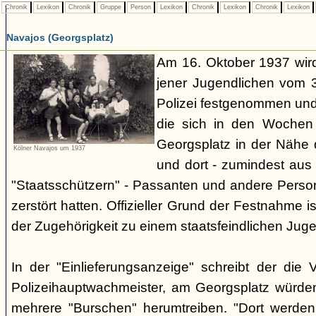
Chronik
Lexikon
Chronik
Gruppe
Person
Lexikon
Chronik
Lexikon
Chronik
Lexikon
Navajos (Georgsplatz)
Am 16. Oktober 1937 wird
jener Jugendlichen vom 3.
Polizei festgenommen un
die sich in den Woche
Georgsplatz in der Nähe 
Kölner Navajos um 1937
und dort - zumindest aus 
"Staatsschützern" - Passanten und andere Person
zerstört hatten. Offizieller Grund der Festnahme is
der Zugehörigkeit zu einem staatsfeindlichen Jug
In der "Einlieferungsanzeige" schreibt der die 
Polizeihauptwachmeister, am Georgsplatz würde
mehrere "Burschen" herumtreiben. "Dort werde