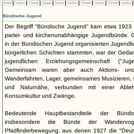
Chronik
Lexikon
Chronik
Gruppe
Person
Lexikon
Chronik
Lexikon
Chronik
Lexikon
Bündische Jugend
Der Begriff "Bündische Jugend" kam etwa 1923 a
partei- und kirchenunabhängige Jugendbünde.
in der Bündischen Jugend organisierten Jugendli
bürgerlichen Schichten stammten, war der Geda
jugendlichen Erziehungsgemeinschaft ("Jug
Gemeinsam waren aber auch Aktions- und
Wanderfahrten, Lager, gemeinsames Musizieren, s
und Naturnähe, verbunden mit einer Ableh
Konsumkultur und Zwänge.
Bedeutende Hauptbestandteile der Bünd
insbesondere die Bünde der Wandervo
Pfadfinderbewegung, aus denen 1927 die "Deuts