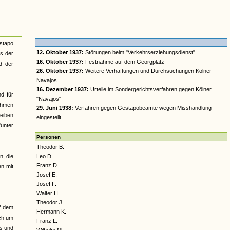
estapo
12. Oktober 1937:
Störungen beim "Verkehrserziehungsdienst"
s der
16. Oktober 1937:
Festnahme auf dem Georgplatz
d der
26. Oktober 1937:
Weitere Verhaftungen und Durchsuchungen Kölner
Navajos
16. Dezember 1937:
Urteile im Sondergerichtsverfahren gegen Kölner
d für
"Navajos"
ehmen
29. Juni 1938:
Verfahren gegen Gestapobeamte wegen Misshandlung
heiben
eingestellt
"unter
Personen
Theodor B.
n, die
Leo D.
Franz D.
en mit
Josef E.
Josef F.
Walter H.
Theodor J.
uf dem
Hermann K.
uch um
Franz L.
ts und