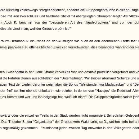
dere Kleidung keineswegs "vorgeschrieben", sondern die Gruppengebräuche in dieser Frage 
Hose mit Reissverschluss und halbhohe Stiefel mit übergelegten Strümpfen trägt." Als "Abze
en. Auch K. berichtet von der "besonderen Art des Händedrückens" und von der übl
dies als Unsinn an, weil der Gruss verpönt ist."
räumt Hermann K. ein, "dass an den Ausflügen wie auch an den abendlichen Treffs fast 
inmal paarweise zu offensichtlichen Zwecken verschwinden, dies besonders während der F
inen Zwischenfall in der Hohe Straße verwickelt war und deshalb polizeilich vorgeführt und v
ie Fahrten dienen ausschließlich der "Unterhaltung". "Wir treiben allerhand Scherze und 
enauen Text der Lieder, darunter seien aber die Songs "Wir standen vor Madagaskar" und "De
er frei" sei ihm ebenso unbekannt wie solche, in denen von "Navajos" die Rede sei. Alle
k kommt und wer uns ihn beigelegt hat, weiß ich nicht". Die Gruppenmitglieder selbst jede
ärts oder die einzelnen Treffs in der Stadt werden nicht organisiert. Bei solchen Gelegen
" Das Theodor B., der "Organisator" der Gruppe vom Waidmarkt, so D., sei ihm nicht bekan
auch regelmäßig gekommen - "zumindest jeden zweiten Tag entweder in den Volksgarten od