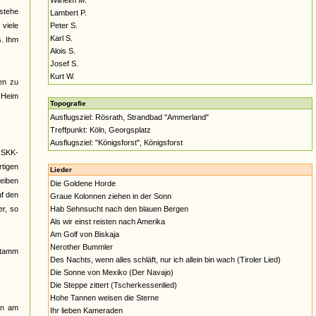
Wilhelm M.
estehe
Lambert P.
viele
Peter S.
Karl S.
s. Ihm
Alois S.
Josef S.
Kurt W.
en zu
] Heim
Topografie
Ausflugsziel: Rösrath, Strandbad "Ammerland"
Treffpunkt: Köln, Georgsplatz
Ausflugsziel: "Königsforst", Königsforst
NSKK-
tigen
Lieder
eiben
Die Goldene Horde
uf den
Graue Kolonnen ziehen in der Sonn
er, so
Hab Sehnsucht nach den blauen Bergen
Als wir einst reisten nach Amerika
Am Golf von Biskaja
Nerother Bummler
stamm
Des Nachts, wenn alles schläft, nur ich allein bin wach (Tiroler Lied)
Die Sonne von Mexiko (Der Navajo)
Die Steppe zittert (Tscherkessenlied)
Hohe Tannen weisen die Sterne
nn am
Ihr lieben Kameraden