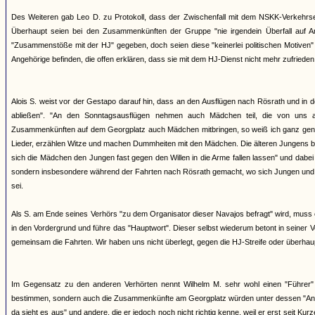
Des Weiteren gab Leo D. zu Protokoll, dass der Zwischenfall mit dem NSKK-Verkehrs
Überhaupt seien bei den Zusammenkünften der Gruppe "nie irgendein Überfall auf 
"Zusammenstöße mit der HJ" gegeben, doch seien diese "keinerlei politischen Motiven"
Angehörige befinden, die offen erklären, dass sie mit dem HJ-Dienst nicht mehr zufriede
Alois S. weist vor der Gestapo darauf hin, dass an den Ausflügen nach Rösrath und in d
abließen". "An den Sonntagsausflügen nehmen auch Mädchen teil, die von uns 
Zusammenkünften auf dem Georgplatz auch Mädchen mitbringen, so weiß ich ganz gena
Lieder, erzählen Witze und machen Dummheiten mit den Mädchen. Die älteren Jungens be
sich die Mädchen den Jungen fast gegen den Willen in die Arme fallen lassen" und dabe
sondern insbesondere während der Fahrten nach Rösrath gemacht, wo sich Jungen und M
sei.
Als S. am Ende seines Verhörs "zu dem Organisator dieser Navajos befragt" wird, muss er
in den Vordergrund und führe das "Hauptwort". Dieser selbst wiederum betont in seine
gemeinsam die Fahrten. Wir haben uns nicht überlegt, gegen die HJ-Streife oder überha
Im Gegensatz zu den anderen Verhörten nennt Wilhelm M. sehr wohl einen "Führer" de
bestimmen, sondern auch die Zusammenkünfte am Georgplatz würden unter dessen "Anord
da sieht es aus" und andere, die er jedoch noch nicht richtig kenne, weil er erst seit