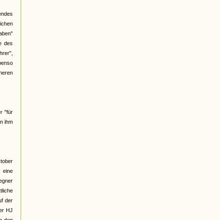
gendes
ichen
haben"
e des
hrer",
benso
üheren
r "für
an ihm
ktober
 eine
Gegner
liche
f der
ber HJ