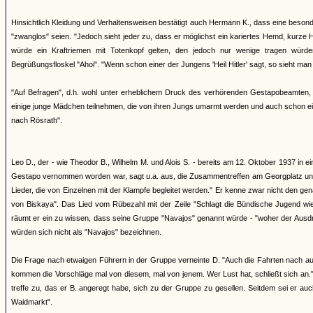
Hinsichtlich Kleidung und Verhaltensweisen bestätigt auch Hermann K., dass eine beson
"zwanglos" seien. "Jedoch sieht jeder zu, dass er möglichst ein kariertes Hemd, kurze 
würde ein Kraftriemen mit Totenkopf gelten, den jedoch nur wenige tragen würd
Begrüßungsfloskel "Ahoi". "Wenn schon einer der Jungens 'Heil Hitler' sagt, so sieht man 
"Auf Befragen", d.h. wohl unter erheblichem Druck des verhörenden Gestapobeamten, 
einige junge Mädchen teilnehmen, die von ihren Jungs umarmt werden und auch schon e
nach Rösrath".
Leo D., der - wie Theodor B., Wilhelm M. und Alois S. - bereits am 12. Oktober 1937 in e
Gestapo vernommen worden war, sagt u.a. aus, die Zusammentreffen am Georgplatz und d
Lieder, die von Einzelnen mit der Klampfe begleitet werden." Er kenne zwar nicht den g
von Biskaya". Das Lied vom Rübezahl mit der Zeile "Schlagt die Bündische Jugend wied
räumt er ein zu wissen, dass seine Gruppe "Navajos" genannt würde - "woher der Ausdruc
würden sich nicht als "Navajos" bezeichnen.
Die Frage nach etwaigen Führern in der Gruppe verneinte D. "Auch die Fahrten nach ausw
kommen die Vorschläge mal von diesem, mal von jenem. Wer Lust hat, schließt sich an.
treffe zu, das er B. angeregt habe, sich zu der Gruppe zu gesellen. Seitdem sei er 
Waidmarkt".