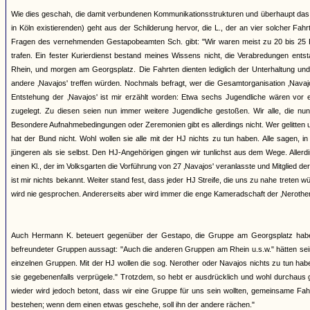
Wie dies geschah, die damit verbundenen Kommunikationsstrukturen und überhaupt das 
in Köln existierenden) geht aus der Schilderung hervor, die L., der an vier solcher 
Fragen des vernehmenden Gestapobeamten Sch. gibt: "Wir waren meist zu 20 bis 25 Pe
trafen. Ein fester Kurierdienst bestand meines Wissens nicht, die Verabredungen ents
Rhein, und morgen am Georgsplatz. Die Fahrten dienten lediglich der Unterhaltung und
andere ‚Navajos' treffen würden. Nochmals befragt, wer die Gesamtorganisation ‚Navajos'
Entstehung der ‚Navajos' ist mir erzählt worden: Etwa sechs Jugendliche wären vor 
zugelegt. Zu diesen seien nun immer weitere Jugendliche gestoßen. Wir alle, die nun
Besondere Aufnahmebedingungen oder Zeremonien gibt es allerdings nicht. Wer gelitten und
hat der Bund nicht. Wohl wollen sie alle mit der HJ nichts zu tun haben. Alle sagen, i
jüngeren als sie selbst. Den HJ-Angehörigen gingen wir tunlichst aus dem Wege. Aller
einen Kl., der im Volksgarten die Vorführung von 27 ‚Navajos' veranlasste und Mitglied 
ist mir nichts bekannt. Weiter stand fest, dass jeder HJ Streife, die uns zu nahe treten 
wird nie gesprochen. Andererseits aber wird immer die enge Kameradschaft der ‚Nerother' 
Auch Hermann K. beteuert gegenüber der Gestapo, die Gruppe am Georgsplatz habe k
befreundeter Gruppen aussagt: "Auch die anderen Gruppen am Rhein u.s.w." hätten sei
einzelnen Gruppen. Mit der HJ wollen die sog. Nerother oder Navajos nichts zu tun ha
sie gegebenenfalls verprügele." Trotzdem, so hebt er ausdrücklich und wohl durchaus 
wieder wird jedoch betont, dass wir eine Gruppe für uns sein wollten, gemeinsame Fa
bestehen; wenn dem einen etwas geschehe, soll ihn der andere rächen."