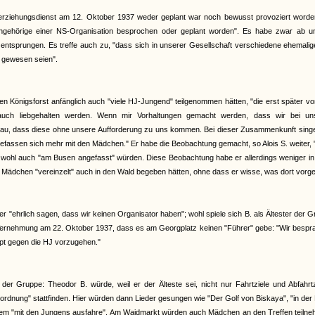
erziehungsdienst am 12. Oktober 1937 weder geplant war noch bewusst provoziert worden
Angehörige einer NS-Organisation besprochen oder geplant worden". Es habe zwar ab u
 entsprungen. Es treffe auch zu, "dass sich in unserer Gesellschaft verschiedene ehemali
n gewesen seien".
en Königsforst anfänglich auch "viele HJ-Jungend" teilgenommen hätten, "die erst später v
auch liebgehalten werden. Wenn mir Vorhaltungen gemacht werden, dass wir bei un
u, dass diese ohne unsere Aufforderung zu uns kommen. Bei dieser Zusammenkunft singe
fassen sich mehr mit den Mädchen." Er habe die Beobachtung gemacht, so Alois S. weiter,
i wohl auch "am Busen angefasst" würden. Diese Beobachtung habe er allerdings weniger in
ädchen "vereinzelt" auch in den Wald begeben hätten, ohne dass er wisse, was dort vorge
 "ehrlich sagen, dass wir keinen Organisator haben"; wohl spiele sich B. als Ältester der 
r Vernehmung am 22. Oktober 1937, dass es am Georgplatz keinen "Führer" gebe: "Wir besp
upt gegen die HJ vorzugehen."
r Gruppe: Theodor B. würde, weil er der Älteste sei, nicht nur Fahrtziele und Abfahrtz
nung" stattfinden. Hier würden dann Lieder gesungen wie "Der Golf von Biskaya", "in der
 Kurzem "mit den Jungens ausfahre". Am Waidmarkt würden auch Mädchen an den Treffen teiln