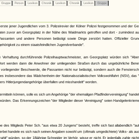
Gruppe
Person
Lexikon
Chronik
Lexikon
Chronik
Lexikon
Gruppe
erste jener Jugendlichen vom 3. Polizeirevier der Kölner Polizei festgenommen und der G
ten zuvor am Georgsplatz in der Nähe des Waidmarkts getroffen und dort - zumindest au
Passanten und andere Personen belästigt sowie Dinge zerstört hatten. Offizieller Grun
gehörigkeit zu einem staatsfeindlichen Jugendverbande".
die Verhaftung durchführende Polizeihauptwachmeister, am Georgsplatz würden sich "Aben
Dort werden dann die Anwohner der umliegenden Straßen durch das ungebührliche Ben
 vorliegender Beschwerde, die Passanten nicht nur belästigt, sondern auch die Fenstersc
i es insbesondere das Mädchenheim der Nationalsozialistischen Volkswohlfahrt (NSV), das 
ers Hitlerjungendangehörige überfallen und misshandelt" worden.
 ermitteln können, solle es sich um Angehörige "der ehemaligen Pfadfindervereinigung" handel
" würden. Das Erkennungszeichen "der Mitglieder dieser Vereinigung" seien Handgelenkriem
e des Mitglieds Peter Sch. "aus etwa 20 Jungens" besteht, treffe sich fast allabendlich "a
ierbei handele es sich nach seinen Angaben sowohl um (oftmals umgedichtete) Volks- als a
lt" würden, so der 18jährige Schneider im Verhör, wisse er nicht. Er jedenfalls zahle nich