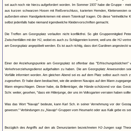
sei auch noch nie hierzu aufgefordert worden. Im Sommer 1937 habe die Gruppe - meis
aus kurzen schwarzen Hosen mit Reißverschluss, karierten Hemden, Kletterwesten ode
außerdem einen Handgelenkriemen mit einem Totenkopf tragen. Ob diese "einheitliche Kl
selbst jedenfalls habe niemand irgendwelche Kleidervorschriften gemacht.
Die Treffen am Georgsplatz verlaufen nicht konfliktfrei. So gibt Gruppenmitglied P
Zwischenfällen mit der HJ, wobei es auch zu Schlägereien kommt, weil uns die HJ vertr
am Georgsplatz angepöbelt werden. Es ist auch richtig, dass dort Gardinen angesteckt w
Einer der Anziehungspunkte am Georgsplatz ist offenbar das "Erfrischungsbüdchen" v
Verkehrserziehungsdienst aufgehalten zu haben. Die am Georgsplatz Anwesenden sei
Vorfälle informiert worden. Am gleichen Abend sei es auf dem Platz selbst auch noc
zugesehen. Er habe dann beobachtet, wie die anderen Navajos auf den Mann zugegangen
Mann eingeschlagen. Dieser habe, da Brillenträger, die Hände schützend vor das Gesic
Schr. weiter, gesehen, "dass ein Hitlerjunge, der uns im Volksgarten verraten haben sollte
Was das Wort "Navajo" bedeute, kann Karl Sch. in seiner Vernehmung vor der Gesta
gewesen." Verbindungen zu „Navajo“-Gruppen vom Heumarkt oder aus Kalk gebe es sei
Bezüglich des Angriffs auf den als Denunzianten bezeichneten HJ-Jungen sagt Th