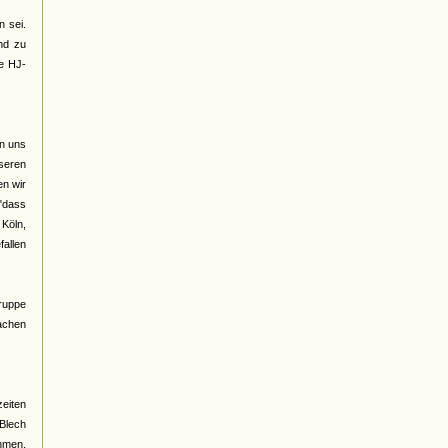
 sei.
nd zu
ge HJ-
on uns
seren
n wir
 "dass
 Köln,
fallen
Gruppe
rachen
eiten
 Blech
ehmen,