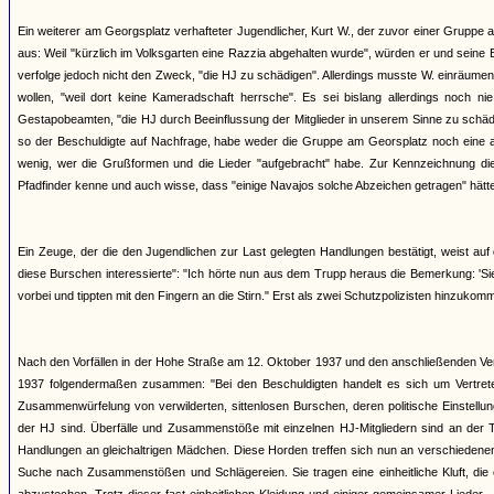
Ein weiterer am Georgsplatz verhafteter Jugendlicher, Kurt W., der zuvor einer Gruppe a
aus: Weil "kürzlich im Volksgarten eine Razzia abgehalten wurde", würden er und se
verfolge jedoch nicht den Zweck, "die HJ zu schädigen". Allerdings musste W. einräumen
wollen, "weil dort keine Kameradschaft herrsche". Es sei bislang allerdings noch
Gestapobeamten, "die HJ durch Beeinflussung der Mitglieder in unserem Sinne zu schädi
so der Beschuldigte auf Nachfrage, habe weder die Gruppe am Georsplatz noch eine a
wenig, wer die Grußformen und die Lieder "aufgebracht" habe. Zur Kennzeichnung dies
Pfadfinder kenne und auch wisse, dass "einige Navajos solche Abzeichen getragen" hätten,
Ein Zeuge, der die den Jugendlichen zur Last gelegten Handlungen bestätigt, weist au
diese Burschen interessierte": "Ich hörte nun aus dem Trupp heraus die Bemerkung: 'Sie
vorbei und tippten mit den Fingern an die Stirn." Erst als zwei Schutzpolizisten hinzukom
Nach den Vorfällen in der Hohe Straße am 12. Oktober 1937 und den anschließenden Ve
1937 folgendermaßen zusammen: "Bei den Beschuldigten handelt es sich um Vertreter 
Zusammenwürfelung von verwilderten, sittenlosen Burschen, deren politische Einstellu
der HJ sind. Überfälle und Zusammenstöße mit einzelnen HJ-Mitgliedern sind an der 
Handlungen an gleichaltrigen Mädchen. Diese Horden treffen sich nun an verschieden
Suche nach Zusammenstößen und Schlägereien. Sie tragen eine einheitliche Kluft, die