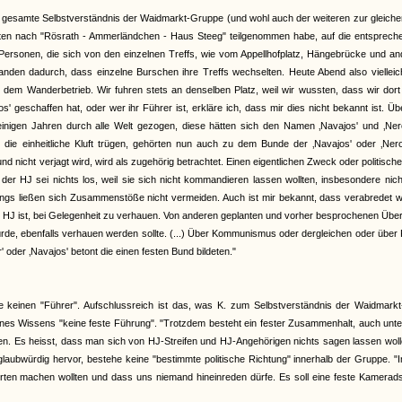
gesamte Selbstverständnis der Waidmarkt-Gruppe (und wohl auch der weiteren zur gleiche
Fahrten nach "Rösrath - Ammerländchen - Haus Steeg" teilgenommen habe, auf die entsprec
rsonen, die sich von den einzelnen Treffs, wie vom Appellhofplatz, Hängebrücke und an
tanden dadurch, dass einzelne Burschen ihre Treffs wechselten. Heute Abend also viellei
 dem Wanderbetrieb. Wir fuhren stets an denselben Platz, weil wir wussten, dass wir dor
 geschaffen hat, oder wer ihr Führer ist, erkläre ich, dass mir dies nicht bekannt ist. Üb
einigen Jahren durch alle Welt gezogen, diese hätten sich den Namen ‚Navajos' und ‚Nero
 die einheitliche Kluft trügen, gehörten nun auch zu dem Bunde der ‚Navajos' oder ‚Nero
 nicht verjagt wird, wird als zugehörig betrachtet. Einen eigentlichen Zweck oder politische
n der HJ sei nichts los, weil sie sich nicht kommandieren lassen wollten, insbesondere nic
dings ließen sich Zusammenstöße nicht vermeiden. Auch ist mir bekannt, dass verabredet 
der HJ ist, bei Gelegenheit zu verhauen. Von anderen geplanten und vorher besprochenen Über
würde, ebenfalls verhauen werden sollte. (...) Über Kommunismus oder dergleichen oder über P
oder ‚Navajos' betont die einen festen Bund bildeten."
einen "Führer". Aufschlussreich ist das, was K. zum Selbstverständnis der Waidmarkt
nes Wissens "keine feste Führung". "Trotzdem besteht ein fester Zusammenhalt, auch unt
ben. Es heisst, dass man sich von HJ-Streifen und HJ-Angehörigen nichts sagen lassen wol
glaubwürdig hervor, bestehe keine "bestimmte politische Richtung" innerhalb der Gruppe. 
hrten machen wollten und dass uns niemand hineinreden dürfe. Es soll eine feste Kamerad