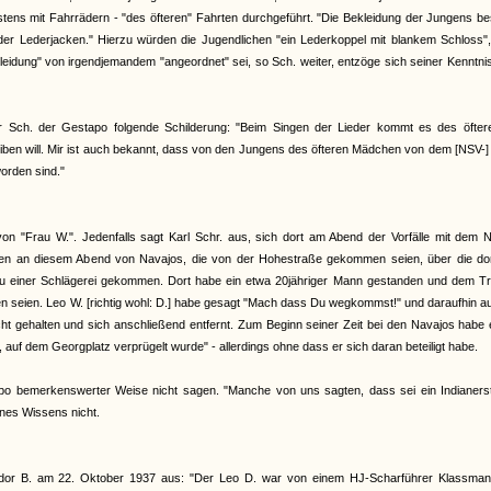
tens mit Fahrrädern - "des öfteren" Fahrten durchgeführt. "Die Bekleidung der Jungens b
r Lederjacken." Hierzu würden die Jugendlichen "ein Lederkoppel mit blankem Schloss", 
eidung" von irgendjemandem "angeordnet" sei, so Sch. weiter, entzöge sich seiner Kenntni
eter Sch. der Gestapo folgende Schilderung: "Beim Singen der Lieder kommt es des öfter
eiben will. Mir ist auch bekannt, dass von den Jungens des öfteren Mädchen von dem [NSV-
orden sind."
on "Frau W.". Jedenfalls sagt Karl Schr. aus, sich dort am Abend der Vorfälle mit dem 
en an diesem Abend von Navajos, die von der Hohestraße gekommen seien, über die dor
h zu einer Schlägerei gekommen. Dort habe ein etwa 20jähriger Mann gestanden und dem Tr
 seien. Leo W. [richtig wohl: D.] habe gesagt "Mach dass Du wegkommst!" und daraufhin a
ht gehalten und sich anschließend entfernt. Zum Beginn seiner Zeit bei den Navajos habe 
, auf dem Georgplatz verprügelt wurde" - allerdings ohne dass er sich daran beteiligt habe.
po bemerkenswerter Weise nicht sagen. "Manche von uns sagten, dass sei ein Indianer
nes Wissens nicht.
eodor B. am 22. Oktober 1937 aus: "Der Leo D. war von einem HJ-Scharführer Klassma