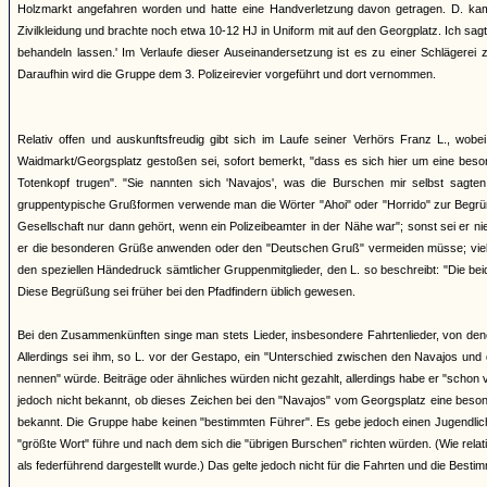
Holzmarkt angefahren worden und hatte eine Handverletzung davon getragen. D. kam
Zivilkleidung und brachte noch etwa 10-12 HJ in Uniform mit auf den Georgplatz. Ich sagt
behandeln lassen.' Im Verlaufe dieser Auseinandersetzung ist es zu einer Schlägere
Daraufhin wird die Gruppe dem 3. Polizeirevier vorgeführt und dort vernommen.
Relativ offen und auskunftsfreudig gibt sich im Laufe seiner Verhörs Franz L., wo
Waidmarkt/Georgsplatz gestoßen sei, sofort bemerkt, "dass es sich hier um eine beson
Totenkopf trugen". "Sie nannten sich 'Navajos', was die Burschen mir selbst sagten
gruppentypische Grußformen verwende man die Wörter "Ahoi" oder "Horrido" zur Begrüßu
Gesellschaft nur dann gehört, wenn ein Polizeibeamter in der Nähe war"; sonst sei er nie
er die besonderen Grüße anwenden oder den "Deutschen Gruß" vermeiden müsse; vielme
den speziellen Händedruck sämtlicher Gruppenmitglieder, den L. so beschreibt: "Die be
Diese Begrüßung sei früher bei den Pfadfindern üblich gewesen.
Bei den Zusammenkünften singe man stets Lieder, insbesondere Fahrtenlieder, von de
Allerdings sei ihm, so L. vor der Gestapo, ein "Unterschied zwischen den Navajos und 
nennen" würde. Beiträge oder ähnliches würden nicht gezahlt, allerdings habe er "schon v
jedoch nicht bekannt, ob dieses Zeichen bei den "Navajos" vom Georgsplatz eine besond
bekannt. Die Gruppe habe keinen "bestimmten Führer". Es gebe jedoch einen Jugendlichen
"größte Wort" führe und nach dem sich die "übrigen Burschen" richten würden. (Wie rela
als federführend dargestellt wurde.) Das gelte jedoch nicht für die Fahrten und die Besti