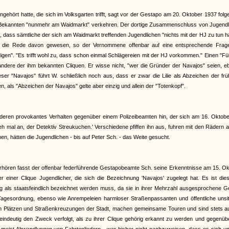
ngehört hatte, die sich im Volksgarten trifft, sagt vor der Gestapo am 20. Oktober 1937 fol
ine Bekannten "nunmehr am Waidmarkt" verkehren. Der dortige Zusammenschluss von Jugendl
, dass sämtliche der sich am Waidmarkt treffenden Jugendlichen "nichts mit der HJ zu tun 
 nie die Rede davon gewesen, so der Vernommene offenbar auf eine entsprechende Frag
gen". "Es trifft wohl zu, dass schon einmal Schlägereien mit der HJ vorkommen." Einen "Fü
ndere der ihm bekannten Cliquen. Er wisse nicht, "wer die Gründer der Navajos" seien, e
er "Navajos" führt W. schließlich noch aus, dass er zwar die Lilie als Abzeichen der fr
 als "Abzeichen der Navajos" gelte aber einzig und allein der "Totenkopf".
f deren provokantes Verhalten gegenüber einem Polizeibeamten hin, der sich am 16. Oktobe
h mal an, der Detektiv Streukuchen.' Verschiedene pfiffen ihn aus, fuhren mit den Rädern 
men, hätten die Jugendlichen - bis auf Peter Sch. - das Weite gesucht.
rhören fasst der offenbar federführende Gestapobeamte Sch. seine Erkenntnisse am 15. O
einer Clique Jugendlicher, die sich die Bezeichnung 'Navajos' zugelegt hat. Es ist dies
ng als staatsfeindlich bezeichnet werden muss, da sie in ihrer Mehrzahl ausgesprochene 
Tagesordnung, ebenso wie Anrempeleien harmloser Straßenpassanten und öffentliche unsitt
en Plätzen und Straßenkreuzungen der Stadt, machen gemeinsame Touren und sind stets au
 eindeutig den Zweck verfolgt, als zu ihrer Clique gehörig erkannt zu werden und gegenü