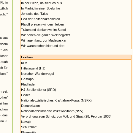
l. in
In der Blech, da sieht es aus
ztlich
In Madrid in einer Spelunke
Jenseits des Tales
cht."
Lied der Koltschaksoldaten
Platoff preisen wir den Helden
Träumend denken wir im Sattel
Wir haben die ganze Welt beglotzt
en am
Wir lagen kurz vor Madagaskar
 einem
Wir waren schon hier und dort
" Als
dieser
Lexikon
s auch
Kluft
h für
Hitlerjugend (HJ)
oben."
Nerother Wandervogel
Gestapo
Pfadfinder
HJ-Streifendienst (SRD)
 sei.
Lieder
other'
Nationalsozialistisches Kraftfahrer-Korps (NSKK)
ei ihm
Denunziation
eichen
Nationalsozialistische Volkswohlfahrt (NSV)
e, das
Verordnung zum Schutz von Volk und Staat (28. Februar 1933)
ann K.
Navajo
Schutzhaft
Klingelpütz