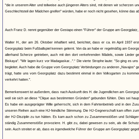
"die in unserem Alter und teilweise auch jüngeren Alters sind, mit denen wir scherze
Geschlechtsteil der Mädchen greifen" würden, habe er noch nicht gesehen, könne das ab
Auch Franz D. nennt gegenüber der Gestapo einen "Führer" der Gruppe am Georgplatz, 
Walter H., der am 26. Oktober inhaftiert wird, berichtet, dass er ca. im April 1937 e
Georgsplatz beim Fußballspiel kennen gelernt. Von da an habe er regelmäßig am Georgs
allerhand Scherze getrieben, auch mit den dort verkehrenden Mädels, sowie Lieder ges
Biskaya". "Wir lagen kurz vor Madagaskar...".“ Die vierte Strophe laute: "So ging es u
begleitet. Auch habe die Gruppe vom Georgsplatz Verbindungen zu anderen „Navajos“ gepf
trägt, hatte uns vom Georgsplatz dazu bestimmt einmal in den Volksgarten zu kommen
verkehrt hatten.".
Bemerkenswert ist außerdem, dass nach Auskunft des H. die Jugendlichen am Georgspl
weil sie sich an diese "Clique aus bestimmten Gründen" gebunden fühlen. Dies sei h
Es habe ein ausgeprägter Wille geherrscht, sich in dem Fahrtenbetrieb und in den Zus
unseren Reihen auch eine HJ-feindliche Stimmung. Die HJ-Gegnerschaft kam offen zum A
der HJ-Disziplin zu tun hätten. Es kam auch schon zu Zusammenstößen und Schlägereien.
ständig Zusammenstöße provoziere. H. gibt zu, dabei gewesen zu sein, als die Schutz
sein. Auch streitet er ab, dass es irgendwelche Führer der Gruppe am Georgsplatz gege