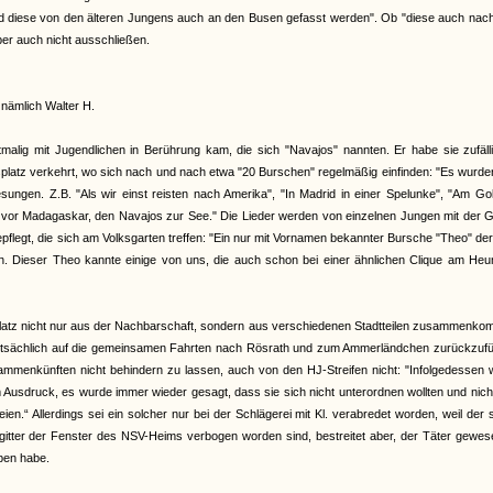
n und diese von den älteren Jungens auch an den Busen gefasst werden". Ob "diese auch na
er auch nicht ausschließen.
nämlich Walter H.
rstmalig mit Jugendlichen in Berührung kam, die sich "Navajos" nannten. Er habe sie zufäl
platz verkehrt, wo sich nach und nach etwa "20 Burschen" regelmäßig einfinden: "Es wurde
ungen. Z.B. "Als wir einst reisten nach Amerika", "In Madrid in einer Spelunke", "Am Go
ns vor Madagaskar, den Navajos zur See." Die Lieder werden von einzelnen Jungen mit der G
legt, die sich am Volksgarten treffen: "Ein nur mit Vornamen bekannter Bursche "Theo" der 
. Dieser Theo kannte einige von uns, die auch schon bei einer ähnlichen Clique am Heu
atz nicht nur aus der Nachbarschaft, sondern aus verschiedenen Stadtteilen zusammenko
auptsächlich auf die gemeinsamen Fahrten nach Rösrath und zum Ammerländchen zurückzufü
ammenkünften nicht behindern zu lassen, auch von den HJ-Streifen nicht: "Infolgedessen 
usdruck, es wurde immer wieder gesagt, dass sie sich nicht unterordnen wollten und nich
“ Allerdings sei ein solcher nur bei der Schlägerei mit Kl. verabredet worden, weil der 
gitter der Fenster des NSV-Heims verbogen worden sind, bestreitet aber, der Täter gewe
ben habe.