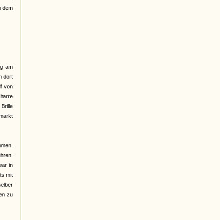
ch dem
lig am
n dort
lf von
itarre
Brille
markt
mmen,
hren.
war in
ts mit
selber
sen zu