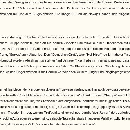
 auf den Georgplatz und zeigte mir seine angeschwollene Hand. Nach einer Weile kam K
e nun zu D.: 'Geh hin zu dem Kl. und sage ihm, Du hättest die Verletzung auf seine Kosten är
i zwischen mir und dem Kl. gekommen. Die übrige HJ und die Navajos haben sich eingemis
bei seine Aussagen durchaus glaubwürdig erscheinen. Er habe, als er zu den Jugendlich
dere Gruppe handelte, die sich alle ähnlich kleideten und teilweise einen Handriemen mit
. Es war ein enger Zusammenhalt, der mir gefiel, sodass ich regelmäßig dort erschien.
ng, "Servus" zum Abschied. Den "Deutschen Gruß", also "Heil Hitler", so L., habe er "in 
 benutzt worden. Allerdings, so stellt er "auf Befragen" klar, habe ihm niemand gesagt, das
hr habe er sich "ohne jede Aufforderung" den Grußformen angepasst. Gleiches gelte auc
iden kleinen Finger werden in die Handlücke zwischen kleinem Finger und Ringfinger gesch
nen einige Lieder der verbotenen „Nerother“ gewesen seien, was ihm auch bewusst gewesen
den Nerothern" nicht bekannt, "da sich die Clique am Waidmarkt ebenso 'Navajos' wie 'Ner
erschiedentlich" die Lilie, "das Abzeichen des aufgelösten Pfadfinderbundes", gesehen, Es s
ere Bedeutung habe; ihm selbst, so L., sei allein der Totenkopf als gruppentypisches Abz
 - Thoedor B. - der, weitere Treffpunkte eingerechnet, bereits "seit Jahren" dort verkehr
tiv solche Aussagen zu werten sind, zeigt die Tatsache, dass in anderen Verhören z.B. Herm
mmung der jeweiligen Ziele, "dies machen die Jungens unter sich aus".