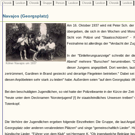
Chronik
Lexikon
Chronik
Gruppe
Person
Lexikon
Chronik
Lexikon
Chronik
Lexikon
Navajos (Georgsplatz)
Am 16. Oktober 1937 wird mit Peter Sch. der 
übergeben, die sich in den Wochen und Mona
Sicht von Polizei und "Staatsschützern" - 
Festnahme ist allerdings der "Verdacht der Zu
In der "Einlieferungsanzeige" schreibt der 
Abend" mehrere "Burschen" herumtreiben. "
Kölner Navajos um 1937
dieser Jungens angepöbelt. Dort werden, laut
zertrümmert, Gardinen in Brand gesteckt und derartige Flegeleien betrieben." Dabei se
diesen Anpöbeleien sehr stark zu leiden" habe. Außerdem seien "auf dem Georgsplatz öft
Bei den beschuldigten Jugendlichen, so viel hatte der Polizeibeamte in der Kürze der Zeit
"heute unter dem Decknamen 'Noroterjugend' [!] ihr staatsfeindliches Unwesen treiben
Totenkopf.
Die Verhöre der Jugendlichen ergeben folgende Einzelheiten: Die Gruppe, die laut Angab
Georgsplatz oder anderen verabredeten Plätzen" und singe "gemeinschaftlich Lieder". H
bündische Lieder. "Führer von dem Klub" sei Hermann K. "Ob irgendwelche Beiträge bezah