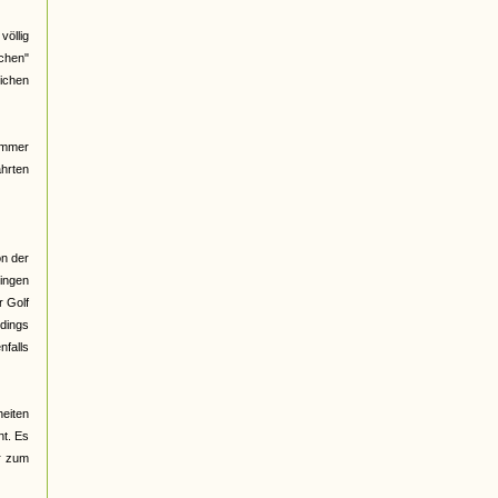
völlig
ichen"
ichen
immer
ahrten
on der
singen
r Golf
rdings
nfalls
heiten
nt. Es
er zum