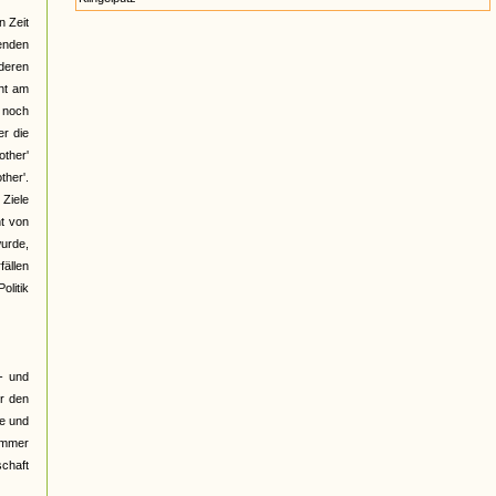
n Zeit
henden
deren
cht am
t noch
er die
ther'
ther'.
 Ziele
ht von
wurde,
fällen
olitik
- und
er den
le und
"Immer
schaft