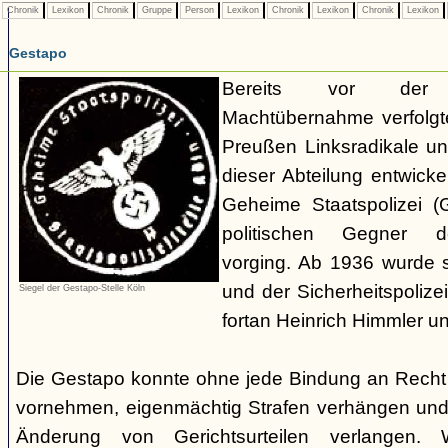
Chronik
Lexikon
Chronik
Gruppe
Person
Lexikon
Chronik
Lexikon
Chronik
Lexikon
Gestapo
Bereits vor der nat
Machtübernahme verfolgte 
Preußen Linksradikale u
dieser Abteilung entwicke
Geheime Staatspolizei (
politischen Gegner de
vorging. Ab 1936 wurde si
und der Sicherheitspolize
Siegel der Gestapo-Stelle Köln
fortan Heinrich Himmler u
Die Gestapo konnte ohne jede Bindung an Rech
vornehmen, eigenmächtig Strafen verhängen und
Änderung von Gerichtsurteilen verlangen. Wi