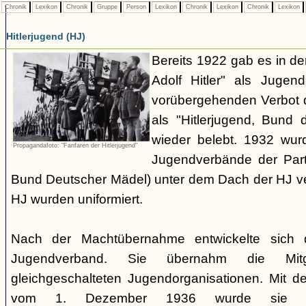
Chronik
Lexikon
Chronik
Gruppe
Person
Lexikon
Chronik
Lexikon
Chronik
Lexikon
Hitlerjugend (HJ)
Bereits 1922 gab es in 
Adolf Hitler" als Jugen
vorübergehenden Verbot d
als "Hitlerjugend, Bund 
wieder belebt. 1932 wurd
Propagandafoto: "Fanfaren der Hitlerjugend"
Jugendverbände der Part
Bund Deutscher Mädel) unter dem Dach der HJ vere
HJ wurden uniformiert.
Nach der Machtübernahme entwickelte sich 
Jugendverband. Sie übernahm die Mitgl
gleichgeschalteten Jugendorganisationen. Mit 
vom 1. Dezember 1936 wurde sie zu