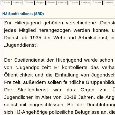
Chronik
Lexikon
Chronik
Gruppe
Person
Lexikon
Chronik
Lexikon
Chronik
Lexikon
HJ-Streifendienst (SRD)
Zur Hitlerjugend gehörten verschiedene „Dienst
jedes Mitglied herangezogen werden konnte, u
Dienst, ab 1935 der Wehr und Arbeitsdienst, in
„Jugenddienst“.
Der Streifendienst der Hitlerjugend wurde schon 
von "Jugendpolizei": Er kontrollierte das Verha
Öffentlichkeit und die Einhaltung von Jugends
Freizeit, außerdem sollten feindliche Gruppenbil
Der Streifendienst war das Organ zur Üb
Jugendlicher im Alter von 10-18 Jahren, die Ang
selbst mit eingeschlossen. Bei der Durchführu
sich HJ-Angehörige polizeiliche Befugnisse an, di