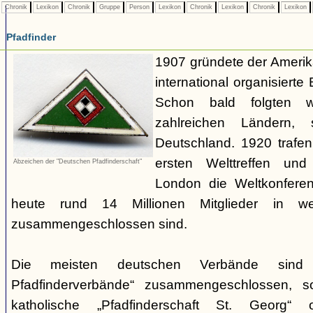
Chronik
Lexikon
Chronik
Gruppe
Person
Lexikon
Chronik
Lexikon
Chronik
Lexikon
Pfadfinder
1907 gründete der Amerik
international organisiert
Schon bald folgten w
zahlreichen Ländern
Deutschland. 1920 trafen
ersten Welttreffen un
Abzeichen der "Deutschen Pfadfinderschaft"
London die Weltkonferen
heute rund 14 Millionen Mitglieder in w
zusammengeschlossen sind.
Die meisten deutschen Verbände sind
Pfadfinderverbände“ zusammengeschlossen, 
katholische „Pfadfinderschaft St. Georg