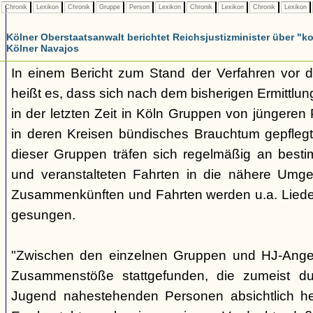
Chronik
Lexikon
Chronik
Gruppe
Person
Lexikon
Chronik
Lexikon
Chronik
Lexikon
Kölner Oberstaatsanwalt berichtet Reichsjustizminister über 
Kölner Navajos
In einem Bericht zum Stand der Verfahren vor 
heißt es, dass sich nach dem bisherigen Ermittlu
in der letzten Zeit in Köln Gruppen von jüngeren 
in deren Kreisen bündisches Brauchtum gepfleg
dieser Gruppen träfen sich regelmäßig an best
und veranstalteten Fahrten in die nähere Umg
Zusammenkünften und Fahrten werden u.a. Liede
gesungen.
"Zwischen den einzelnen Gruppen und HJ-Ange
Zusammenstöße stattgefunden, die zumeist du
Jugend nahestehenden Personen absichtlich her