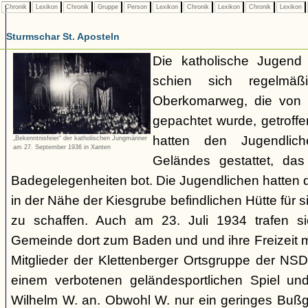
Chronik
Lexikon
Chronik
Gruppe
Person
Lexikon
Chronik
Lexikon
Chronik
Lexikon
Sturmschar St. Aposteln
Die katholische Jugend 
schien sich regelmä
Oberkomarweg, die von 
gepachtet wurde, getroff
hatten den Jugendlic
„Bekenntnisfeier“ der katholischen Jungmänner
am 27. September 1936 in Xanten
Geländes gestattet, das
Badegelegenheiten bot. Die Jugendlichen hatten de
in der Nähe der Kiesgrube befindlichen Hütte für 
zu schaffen. Auch am 23. Juli 1934 trafen s
Gemeinde dort zum Baden und und ihre Freizeit m
Mitglieder der Klettenberger Ortsgruppe der NS
einem verbotenen geländesportlichen Spiel un
Wilhelm W. an. Obwohl W. nur ein geringes Bußge