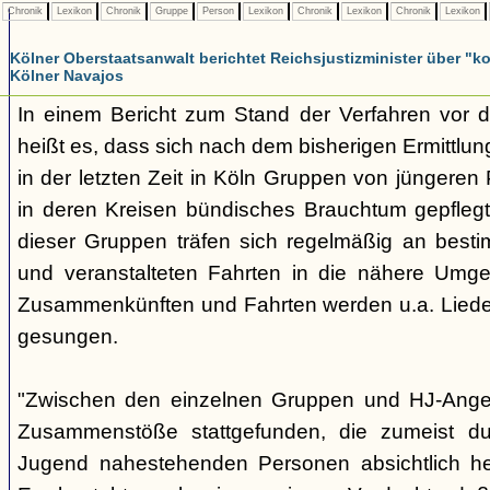
Chronik
Lexikon
Chronik
Gruppe
Person
Lexikon
Chronik
Lexikon
Chronik
Lexikon
Kölner Oberstaatsanwalt berichtet Reichsjustizminister über 
Kölner Navajos
In einem Bericht zum Stand der Verfahren vor 
heißt es, dass sich nach dem bisherigen Ermittlu
in der letzten Zeit in Köln Gruppen von jüngeren 
in deren Kreisen bündisches Brauchtum gepfleg
dieser Gruppen träfen sich regelmäßig an best
und veranstalteten Fahrten in die nähere Umg
Zusammenkünften und Fahrten werden u.a. Liede
gesungen.
"Zwischen den einzelnen Gruppen und HJ-Ange
Zusammenstöße stattgefunden, die zumeist du
Jugend nahestehenden Personen absichtlich her