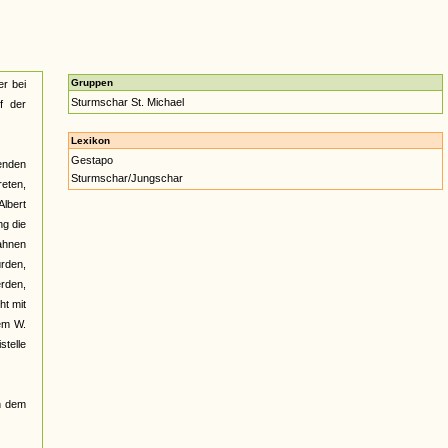
Gruppen
er bei
Sturmschar St. Michael
f der
Lexikon
Gestapo
enden
Sturmschar/Jungschar
reten,
Albert
ng die
ahnen
rden,
rden,
ht mit
em W.
stelle
in dem