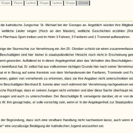
Gruppe
Person
Lexikon
Gruppe
Lexikon
Gruppe
Chronik
 die katholische Jungschar St. Michael bei der Gestapo an. Angeblich würden ihre Mitglied
 weltliche Lieder singen (Hoch an den Masten), weltliche Geschichten erzählen (Rol
m Pfarrhaus Sport treiben und im Heim 3 Fahnen, 3 Fanfaren und 1 Trommel aufbewahren.
örige der Sturmschar zur Vernehmung ein. Am 25. Oktober schickt sie einen zusammenfass
eschuldigten sind hier bisher in staatspolizeilicher Hinsicht noch nicht in Erscheinung get
annt geworden. Auffallend ist in dieser Angelegenheit aber das Verhalten des Beschuldigten 
e beeinflusst hat. Er selbst hat aus vollkommen nichtigen Grunde hier nach seiner Vernehmu
 hat er in Bezug auf seine Kenntnis von dem Vorhandensein der Fanfaren, Trommeln und F
ienen, gaben von vorneherein zu erkennen, dass sie ihre Angaben nicht unterschreiben wü
 Dem Beschuldigten Bernhard B. konnte aber noch während der Vernehmung nachgewiesen we
onische Rückfrage, dass er seinem Jungen nicht verboten und über diese Sache überhaupt nic
sagen und auch zu unterschreiben. Der Beschuldigte B. verweigerte darüber, ob er von d
W. ihm gesagt habe, er solle vorsichtig sein, wenn er in der Angelegenheit zur Staatspolizei
t der Begründung, dass sich eine strafbare Handlung nicht nachweisen lasse, auch wenn 
r" eine unzulässige Betätigung der katholischen Jugend anzusehen sei.