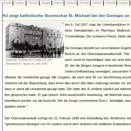
Chronik
Lexikon
Chronik
Gruppe
Person
Lexikon
Chronik
Lexikon
Chronik
Lexikon
HJ zeigt katholische Sturmschar St. Michael bei der Gestapo an
Am 6. Juli 1937 zeigt der Unterbannführer H.
ihren Heimabenden im Pfarrhaus Moltkestr.
Trommelbube, Der schwarze Fleck), hinter de
Die Gestapo bestellt nun verschiedene Angeh
Bericht an den Oberstaatsanwaltschaft: "Die B
auch sonst ist Nachteiliges über sie nicht bek
Appell der katholischen Jungschar der
Gemeinde St. Agnes im Jahr 1934
W., der die übrigen Jungens in bestimmte Sinn
Unterschriftsleistung verweigert, ausserdem
offenbar die Unwahrheit gesagt. Alle Jungens, die nach dem W. zur Vernehmung ersch
meistens mit der Begründung, dass ihnen dies durch den Vater untersagt worden sei.
dass er damit die Unwahrheit gesagt hatte. Der Vater des B. erklärte nämlich auf telef
ihm gesprochen habe. Er gab seinem Sohn ausdrücklich Anweisung, die Wahrheit auszu
beeinflusst worden sei, die Auskunft. Der als Zeuge vernommene Gert L. bestätigte, dass 
geladen würde."
Der Oberstaatsanwalt verfügt am 21. Februar 1938 eine Einstellung des Verfahrens mi
"gemeinsamen Absingen von HJ-Liedern und in dem Vorlesen rein weltlicher Knabenbüche