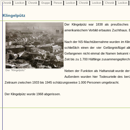
Chronik
Lexikon
Chronik
Gruppe
Person
Lexikon
Chronik
Lexikon
Chronik
Lexikon
Klingelpütz
Der Klingelpütz war 1838 als preußisches 
amerikanischem Vorbild erbautes Zuchthaus. Es
Nach der NS-Machtübernahme wurden im Klinge
schließlich einen der vier Gefängnisflügel 
Gefangenen nicht einmal die Namen bekannt w
Zeit bis zu 1.700 Häftlinge zusammengepfercht
Der "Klingelpütz"
Neben der Funktion als Haftanstalt wurde der 
Außerdem wurden hier Todesurteile des berüc
Zeitraum zwischen 1933 bis 1945 schätzungsweise 1.000 Personen umgebracht.
Der Klingelpütz wurde 1968 abgerissen.