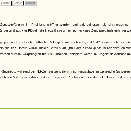
Gruppe
Person
Lexikon
Zentralgefängnis im Rheinland eröffnet worden und galt seinerzeit als ein modernes,
 bestand aus vier Flügeln, die kreuzförmig um ein achteckiges Zentralgebäude errichtet wa
lpütz auch zahlreiche politische Gefangene untergebracht; seit 1942 beanspruchte die G
allein für sich. Intern wurde dieser Bereich als „Bau des Schweigens“ bezeichnet, da v
erden durften. Ursprünglich für 800 Personen konzipiert, waren im Klingelpütz während d
.
Klingelpütz während der NS-Zeit zur zentralen Hinrichtungsstätte für zahlreiche Sonderger
htigten Volksgerichtshofs und des Leipziger Reichsgerichts vollstreckt. Insgesamt wurd