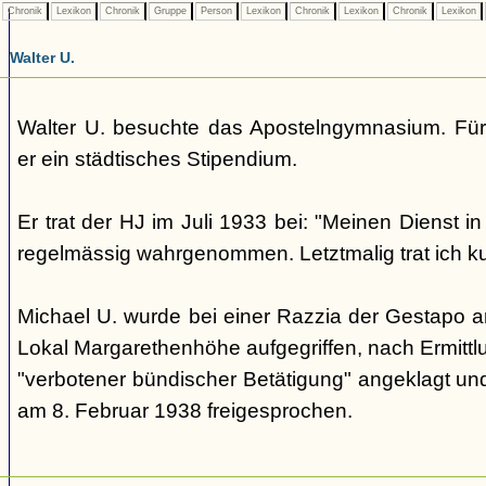
Chronik
Lexikon
Chronik
Gruppe
Person
Lexikon
Chronik
Lexikon
Chronik
Lexikon
Walter U.
Walter U. besuchte das Apostelngymnasium. Für
er ein städtisches Stipendium.
Er trat der HJ im Juli 1933 bei: "Meinen Dienst i
regelmässig wahrgenommen. Letztmalig trat ich ku
Michael U. wurde bei einer Razzia der Gestapo
Lokal Margarethenhöhe aufgegriffen, nach Ermitt
"verbotener bündischer Betätigung" angeklagt un
am 8. Februar 1938 freigesprochen.