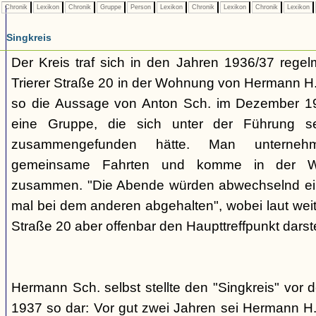
Chronik
Lexikon
Chronik
Gruppe
Person
Lexikon
Chronik
Lexikon
Chronik
Lexikon
Singkreis
Der Kreis traf sich in den Jahren 1936/37 rege
Trierer Straße 20 in der Wohnung von Hermann H. 
so die Aussage von Anton Sch. im Dezember 1
eine Gruppe, die sich unter der Führung s
zusammengefunden hätte. Man unterne
gemeinsame Fahrten und komme in der W
zusammen. "Die Abende würden abwechselnd einm
mal bei dem anderen abgehalten", wobei laut weit
Straße 20 aber offenbar den Haupttreffpunkt darste
Hermann Sch. selbst stellte den "Singkreis" vor
1937 so dar: Vor gut zwei Jahren sei Hermann H.