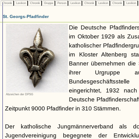
Chronik
Lexikon
Chronik
Gruppe
Person
Lexikon
Chronik
Lexikon
Chronik
Lexikon
St. Georgs-Pfadfinder
Die Deutsche Pfadfinder
im Oktober 1929 als Zus
katholischer Pfadfinderg
im Kloster Altenberg sta
Banner übernehmen die S
ihrer Urgruppe a
Bundesgeschäftsstell
eingerichtet, 1932 nach
Abzeichen der DPSG
Deutsche Pfadfinderschaf
Zeitpunkt 9000 Pfadfinder in 310 Stämmen.
Der katholische Jungmännerverband als dom
Jugendvereinigung begegnete der Entwicklu