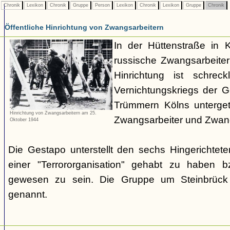
Chronik
Lexikon
Chronik
Gruppe
Person
Lexikon
Chronik
Lexikon
Gruppe
Chronik
Öffentliche Hinrichtung von Zwangsarbeitern
In der Hüttenstraße in 
russische Zwangsarbeiter 
Hinrichtung ist schrec
Vernichtungskriegs der 
Trümmern Kölns unterge
Hinrichtung von Zwangsarbeitern am 25.
Zwangsarbeiter und Zwang
Oktober 1944
Die Gestapo unterstellt den sechs Hingerichte
einer "Terrororganisation" gehabt zu haben bz
gewesen zu sein. Die Gruppe um Steinbrück w
genannt.