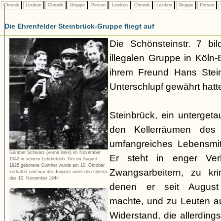
Chronik
Lexikon
Chronik
Gruppe
Person
Lexikon
Chronik
Lexikon
Gruppe
Person
Die Ehrenfelder Steinbrück-Gruppe fliegt auf
Die Schönsteinstr. 7 bil
illegalen Gruppe in Köln-E
ihrem Freund Hans Stein
Unterschlupf gewährt hatt
Steinbrück, ein untergetau
den Kellerräumen des 
umfangreiches Lebensmit
Günther Schwarz (vorne links) im November
Er steht in enger Ver
1942 in seinem Lehrbetrieb: Der im August
1928 geborene Günther wurde am 10. Oktober
Zwangsarbeitern, zu kri
verhaftet und war der Jüngste unter den Opfern
des 10. November 1944
denen er seit August
machte, und zu Leuten 
Widerstand, die allerdin