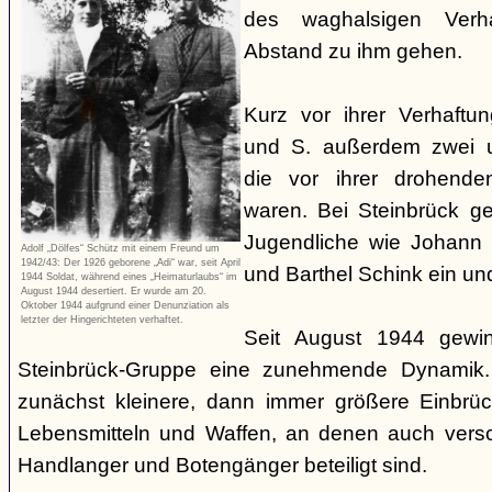
des waghalsigen Verha
Abstand zu ihm gehen.
Kurz vor ihrer Verhaftu
und S. außerdem zwei u
die vor ihrer drohenden
waren. Bei Steinbrück g
Jugendliche wie Johann 
Adolf „Dölfes“ Schütz mit einem Freund um
1942/43: Der 1926 geborene „Adi“ war, seit April
und Barthel Schink ein un
1944 Soldat, während eines „Heimaturlaubs“ im
August 1944 desertiert. Er wurde am 20.
Oktober 1944 aufgrund einer Denunziation als
letzter der Hingerichteten verhaftet.
Seit August 1944 gewin
Steinbrück-Gruppe eine zunehmende Dynamik.
zunächst kleinere, dann immer größere Einbrü
Lebensmitteln und Waffen, an denen auch versc
Handlanger und Botengänger beteiligt sind.