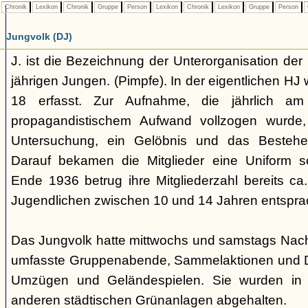
Chronik
Lexikon
Chronik
Gruppe
Person
Lexikon
Chronik
Lexikon
Gruppe
Person
Jungvolk (DJ)
J. ist die Bezeichnung der Unterorganisation der 
jährigen Jungen. (Pimpfe). In der eigentlichen HJ
18 erfasst. Zur Aufnahme, die jährlich am
propagandistischem Aufwand vollzogen wurde, 
Untersuchung, ein Gelöbnis und das Bestehen
Darauf bekamen die Mitglieder eine Uniform s
Ende 1936 betrug ihre Mitgliederzahl bereits ca
Jugendlichen zwischen 10 und 14 Jahren entspra
Das Jungvolk hatte mittwochs und samstags Nachm
umfasste Gruppenabende, Sammelaktionen und Dri
Umzügen und Geländespielen. Sie wurden in 
anderen städtischen Grünanlagen abgehalten.