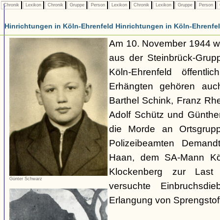
Chronik
Lexikon
Chronik
Gruppe
Person
Lexikon
Chronik
Lexikon
Gruppe
Person
Hinrichtungen in Köln-Ehrenfeld Hinrichtungen in Köln-Ehrenfe
Am 10. November 1944 w
aus der Steinbrück-Grupp
Köln-Ehrenfeld öffentli
Erhängten gehören auch
Barthel Schink, Franz Rh
Adolf Schütz und Günthe
die Morde an Ortsgrupp
Polizeibeamten Demandt
Haan, dem SA-Mann Kö
Klockenberg zur Last
Günter Schwarz
versuchte Einbruchsdi
Erlangung von Sprengstoff