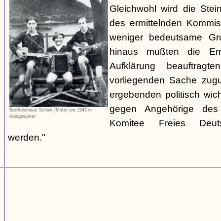
Gleichwohl wird die Stei
des ermittelnden Kommiss
weniger bedeutsame Gru
hinaus mußten die Erm
Aufklärung beauftrag
vorliegenden Sache zugu
ergebenden politisch wic
gegen Angehörige des 
Bartholomäus Schink (Mitte) um 1943 in
Königswinter
Komitee Freies Deutsc
werden."