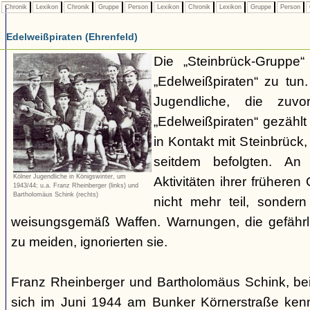
Chronik
Lexikon
Chronik
Gruppe
Person
Lexikon
Chronik
Lexikon
Gruppe
Person
Edelweißpiraten (Ehrenfeld)
Die „Steinbrück-Gruppe“
„Edelweißpiraten“ zu tun
Jugendliche, die zuv
„Edelweißpiraten“ gezähl
in Kontakt mit Steinbrüc
seitdem befolgten. An
Kölner Jugendliche in Königswinter, um
Aktivitäten ihrer früher
1943/44; u.a. Franz Rheinberger (links) und
Bartholomäus Schink (rechts)
nicht mehr teil, sondern
weisungsgemäß Waffen. Warnungen, die gefährl
zu meiden, ignorierten sie.
Franz Rheinberger und Bartholomäus Schink, be
sich im Juni 1944 am Bunker Körnerstraße kenn