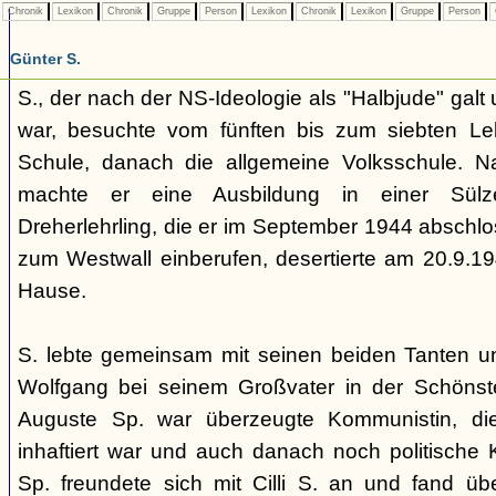
Chronik
Lexikon
Chronik
Gruppe
Person
Lexikon
Chronik
Lexikon
Gruppe
Person
Günter S.
S., der nach der NS-Ideologie als "Halbjude" galt 
war, besuchte vom fünften bis zum siebten Lebe
Schule, danach die allgemeine Volksschule. N
machte er eine Ausbildung in einer Sülze
Dreherlehrling, die er im September 1944 abschl
zum Westwall einberufen, desertierte am 20.9.1
Hause.
S. lebte gemeinsam mit seinen beiden Tanten u
Wolfgang bei seinem Großvater in der Schönste
Auguste Sp. war überzeugte Kommunistin, d
inhaftiert war und auch danach noch politische 
Sp. freundete sich mit Cilli S. an und fand ü