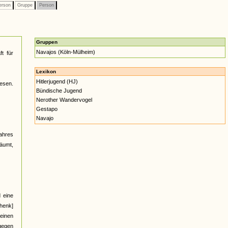
erson
Gruppe
Person
Gruppen
Navajos (Köln-Mülheim)
t für
Lexikon
Hitlerjugend (HJ)
wesen.
Bündische Jugend
Nerother Wandervogel
Gestapo
Navajo
Jahres
säumt,
 eine
henk]
einen
gegen