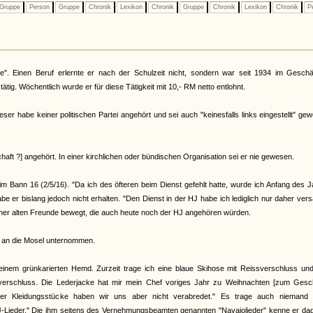
Gruppe
Person
Gruppe
Chronik
Lexikon
Chronik
Gruppe
Chronik
Lexikon
Chronik
P
e". Einen Beruf erlernte er nach der Schulzeit nicht, sondern war seit 1934 im Geschäf
tig. Wöchentlich wurde er für diese Tätigkeit mit 10,- RM netto entlohnt.
er habe keiner politischen Partei angehört und sei auch "keinesfalls links eingestellt" ge
aft ?] angehört. In einer kirchlichen oder bündischen Organisation sei er nie gewesen.
m Bann 16 (2/5/16). "Da ich des öfteren beim Dienst gefehlt hatte, wurde ich Anfang des 
 er bislang jedoch nicht erhalten. "Den Dienst in der HJ habe ich lediglich nur daher ver
seiner alten Freunde bewegt, die auch heute noch der HJ angehören würden.
rt an die Mosel unternommen.
nem grünkarierten Hemd. Zurzeit trage ich eine blaue Skihose mit Reissverschluss und
sverschluss. Die Lederjacke hat mir mein Chef voriges Jahr zu Weihnachten [zum Gesc
er Kleidungsstücke haben wir uns aber nicht verabredet." Es trage auch niemand 
Lieder." Die ihm seitens des Vernehmungsbeamten genannten "Navajolieder" kenne er da