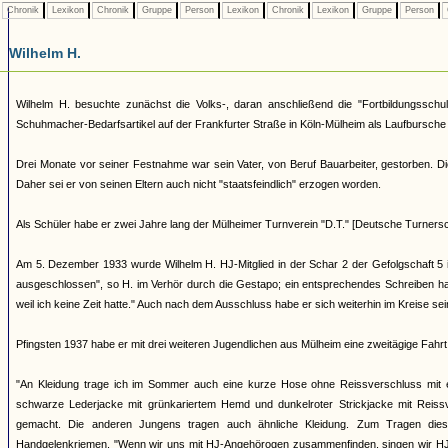
Chronik
Lexikon
Chronik
Gruppe
Person
Lexikon
Chronik
Lexikon
Gruppe
Person
Wilhelm H.
Wilhelm H. besuchte zunächst die Volks-, daran anschließend die "Fortbildungsschul
Schuhmacher-Bedarfsartikel auf der Frankfurter Straße in Köln-Mülheim als Laufbursche tä
Drei Monate vor seiner Festnahme war sein Vater, von Beruf Bauarbeiter, gestorben. Dies
Daher sei er von seinen Eltern auch nicht "staatsfeindlich" erzogen worden.
Als Schüler habe er zwei Jahre lang der Mülheimer Turnverein "D.T." [Deutsche Turnersch
Am 5. Dezember 1933 wurde Wilhelm H. HJ-Mitglied in der Schar 2 der Gefolgschaft 5 i
ausgeschlossen", so H. im Verhör durch die Gestapo; ein entsprechendes Schreiben habe
weil ich keine Zeit hatte." Auch nach dem Ausschluss habe er sich weiterhin im Kreise 
Pfingsten 1937 habe er mit drei weiteren Jugendlichen aus Mülheim eine zweitägige Fah
"An Kleidung trage ich im Sommer auch eine kurze Hose ohne Reissverschluss mit ei
schwarze Lederjacke mit grünkariertem Hemd und dunkelroter Strickjacke mit Reis
gemacht. Die anderen Jungens tragen auch ähnliche Kleidung. Zum Tragen dies
Handgelenkriemen. "Wenn wir uns mit HJ-Angehörogen zusammenfinden, singen wir HJ-