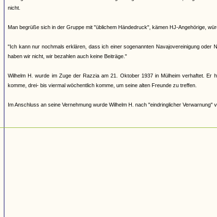
nicht.
Man begrüße sich in der Gruppe mit "üblichem Händedruck", kämen HJ-Angehörige, würd
"Ich kann nur nochmals erklären, dass ich einer sogenannten Navajovereinigung oder 
haben wir nicht, wir bezahlen auch keine Beiträge."
Wilhelm H. wurde im Zuge der Razzia am 21. Oktober 1937 in Mülheim verhaftet. Er h
komme, drei- bis viermal wöchentlich komme, um seine alten Freunde zu treffen.
Im Anschluss an seine Vernehmung wurde Wilhelm H. nach "eindringlicher Verwarnung" 